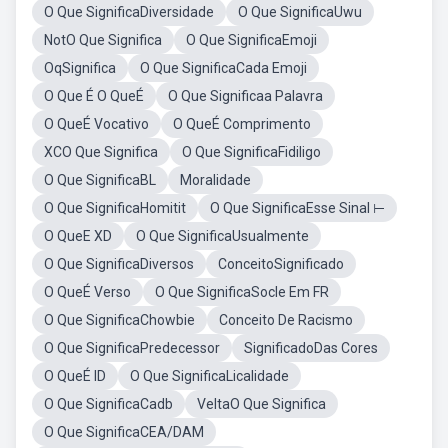
O Que SignificaDiversidade
O Que SignificaUwu
NotO Que Significa
O Que SignificaEmoji
OqSignifica
O Que SignificaCada Emoji
O Que É O QueÉ
O Que Significaa Palavra
O QueÉ Vocativo
O QueÉ Comprimento
XCO Que Significa
O Que SignificaFidiligo
O Que SignificaBL
Moralidade
O Que SignificaHomitit
O Que SignificaEsse Sinal ⊢
O QueE XD
O Que SignificaUsualmente
O Que SignificaDiversos
ConceitoSignificado
O QueÉ Verso
O Que SignificaSocle Em FR
O Que SignificaChowbie
Conceito De Racismo
O Que SignificaPredecessor
SignificadoDas Cores
O QueÉ ID
O Que SignificaLicalidade
O Que SignificaCadb
VeltaO Que Significa
O Que SignificaCEA/DAM