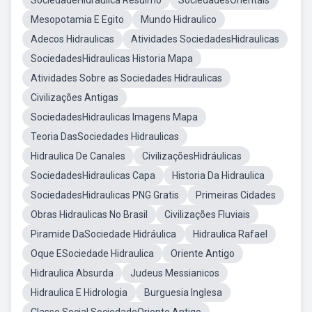
SociedadeHidraulica Resulmo
SociedadesOrientais
Mesopotamia E Egito
Mundo Hidraulico
Adecos Hidraulicas
Atividades SociedadesHidraulicas
SociedadesHidraulicas Historia Mapa
Atividades Sobre as Sociedades Hidraulicas
Civilizações Antigas
SociedadesHidraulicas Imagens Mapa
Teoria DasSociedades Hidraulicas
Hidraulica De Canales
CivilizaçõesHidráulicas
SociedadesHidraulicas Capa
Historia Da Hidraulica
SociedadesHidraulicas PNG Gratis
Primeiras Cidades
Obras Hidraulicas No Brasil
Civilizações Fluviais
Piramide DaSociedade Hidráulica
Hidraulica Rafael
Oque ESociedade Hidraulica
Oriente Antigo
Hidraulica Absurda
Judeus Messianicos
Hidraulica E Hidrologia
Burguesia Inglesa