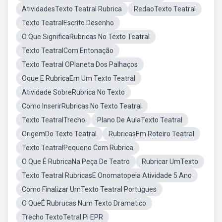
AtividadesTexto Teatral Rubrica
RedaoTexto Teatral
Texto TeatralEscrito Desenho
O Que SignificaRubricas No Texto Teatral
Texto TeatralCom Entonação
Texto Teatral OPlaneta Dos Palhaços
Oque E RubricaEm Um Texto Teatral
Atividade SobreRubrica No Texto
Como InserirRubricas No Texto Teatral
Texto TeatralTrecho
Plano De AulaTexto Teatral
OrigemDo Texto Teatral
RubricasEm Roteiro Teatral
Texto TeatralPequeno Com Rubrica
O Que É RubricaNa Peça De Teatro
Rubricar UmTexto
Texto Teatral RubricasE Onomatopeia Atividade 5 Ano
Como Finalizar UmTexto Teatral Portugues
O QueÉ Rubrucas Num Texto Dramatico
Trecho TextoTetral Pi EPR