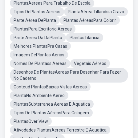
PlantasAereas Para Trabalho De Escola
Tipos DePlantas Aereas
PlantaAérea Tillandsia Cravo
Parte Aérea DePlanta
Plantas AéreasPara Colorir
PlantasPara Escritorio Aereas
Parte Aerea Da DaPlanta
PlantasTilancia
Melhores PlantasPra Casas
Imagem DePlantas Aerias
Nomes De Plantass Aereas
Vegetais Aéreos
Desenhos De PlantasAereas Para Desenhar Para Fazer
No Caderno
Conteud PlantasBaixas Vistas Aereas
PlantaNo Ambiente Aereo
PlantasSubterranea Aereas E Aquatica
Tipos De Plantas AéreasPara Colagem
PlantasOver View
Ativodades PlantasAereas Terrestre E Aquatica