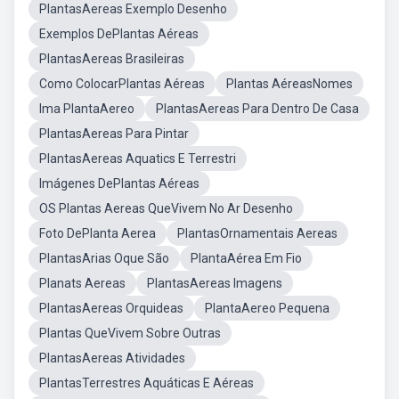
PlantasAereas Exemplo Desenho
Exemplos DePlantas Aéreas
PlantasAereas Brasileiras
Como ColocarPlantas Aéreas
Plantas AéreasNomes
Ima PlantaAereo
PlantasAereas Para Dentro De Casa
PlantasAereas Para Pintar
PlantasAereas Aquatics E Terrestri
Imágenes DePlantas Aéreas
OS Plantas Aereas QueVivem No Ar Desenho
Foto DePlanta Aerea
PlantasOrnamentais Aereas
PlantasArias Oque São
PlantaAérea Em Fio
Planats Aereas
PlantasAereas Imagens
PlantasAereas Orquideas
PlantaAereo Pequena
Plantas QueVivem Sobre Outras
PlantasAereas Atividades
PlantasTerrestres Aquáticas E Aéreas