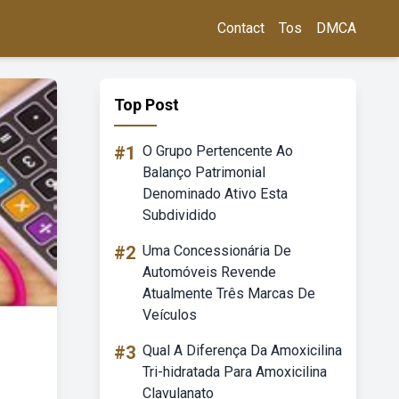
Contact
Tos
DMCA
Top Post
#1
O Grupo Pertencente Ao
Balanço Patrimonial
Denominado Ativo Esta
Subdividido
#2
Uma Concessionária De
Automóveis Revende
Atualmente Três Marcas De
Veículos
#3
Qual A Diferença Da Amoxicilina
Tri-hidratada Para Amoxicilina
Clavulanato