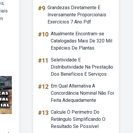
es;
#9
Grandezas Diretamente E
iais
Inversamente Proporcionais
om
Exercícios 7 Ano Pdf
#10
Atualmente Encontram-se
Catalogadas Mais De 320 Mil
Espécies De Plantas
#11
Seletividade E
Distributividade Na Prestação
Dos Benefícios E Serviços
#12
Em Qual Alternativa A
Concordância Nominal Não Foi
Feita Adequadamente
#13
Calcule O Perímetro Do
Retângulo Simplificando O
Resultado Se Possível