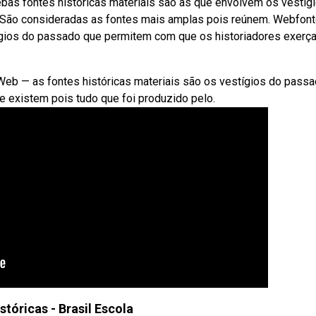
ebas fontes históricas materiais são as que envolvem os vestíg
 São consideradas as fontes mais amplas pois reúnem. Webfon
ígios do passado que permitem com que os historiadores exerç
. Web — as fontes históricas materiais são os vestígios do pass
 existem pois tudo que foi produzido pelo.
stóricas - Brasil Escola