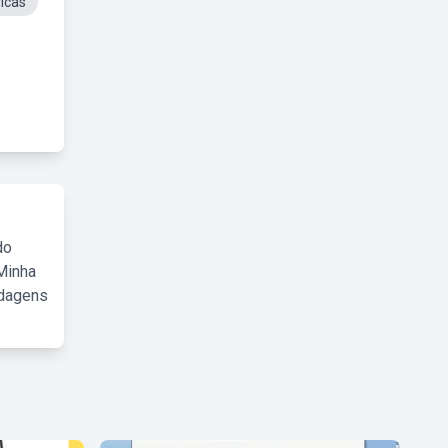
ricas
do
Minha
rdagens