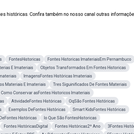
tes históricas. Confira também no nosso canal outras informaçõ
s
FontesHistoricas
Fontes Historicas ImateriaisEm Pernambuco
erias E Imateriais
Objetos Transformados Em Fontes Historicas
materiais
ImagensFontes Históricas Imateriais
os Materiais E Imateriais
Tres Siguinificados De Fontes Materiais
Como Conservar asFontes Historicos Imateriais
cas
AtividadeFontes Históricas
OqSão Fontes Históricas
s
Exemplos DeFontes Históricas
Smart KidsFontes Históricas
DeFontes Históricas
Io Que São FontesHistoricas
Fontes HistóricasDigital
Fontes Históricas2º Ano
3Fontes Histó