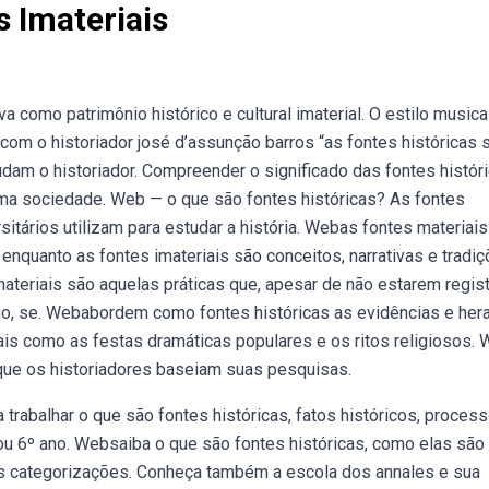
s Imateriais
como patrimônio histórico e cultural imaterial. O estilo musical
om o historiador josé d’assunção barros “as fontes históricas 
judam o historiador. Compreender o significado das fontes histór
uma sociedade. Web — o que são fontes históricas? As fontes
itários utilizam para estudar a história. Webas fontes materiai
enquanto as fontes imateriais são conceitos, narrativas e tradi
materiais são aquelas práticas que, apesar de não estarem regis
no, se. Webabordem como fontes históricas as evidências e her
tais como as festas dramáticas populares e os ritos religiosos.
que os historiadores baseiam suas pesquisas.
ra trabalhar o que são fontes históricas, fatos históricos, proces
 ou 6º ano. Websaiba o que são fontes históricas, como elas são
ais categorizações. Conheça também a escola dos annales e sua