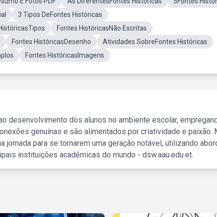
esumo E Fotos PDF
As DiferentesFontes Historicas
5Fontes Histó
ial
3 Tipos DeFontes Históricas
HistóricasTipos
Fontes HistóricasNão Escritas
Fontes HistóricasDesenho
Atividades SobreFontes Históricas
mplos
Fontes HistóricasImagens
 ao desenvolvimento dos alunos no ambiente escolar, empregan
nexões genuínas e são alimentados por criatividade e paixão. 
a jornada para se tornarem uma geração notável, utilizando abo
ipais instituições acadêmicas do mundo - dsw.aau.edu.et.