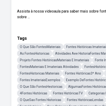
Assista à nossa videoaula para saber mais sobre fon
sobre ...
Tags
O Que São FontesMateriais
Fontes Históricas Imateriai
As FontesHistoricas
Atividades Aee HistoriaFontes Mat
Projeto Fontes HistóricasMateriais E Imateriais
Fonte I
FontesMateriais E Imateriais Atividades
FontesHistóric
FontesHistoricas Materiais
Fontes Históricas3º Ano
Fontes ImateriaisExemplos
Exemplo DeFontes Históri
O Que São FontesHestoricas
AlgumasFontes Histórica
4Fontes Históricas
Fontes HistóricasTV
Categorias 
O QueSao Fontes Historicas
Fontes HistóricasLendas