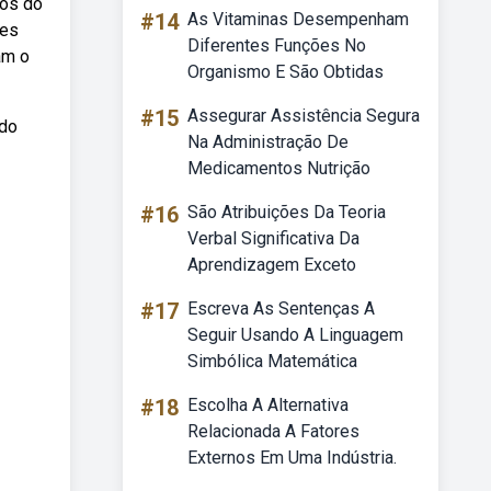
ios do
#14
As Vitaminas Desempenham
tes
Diferentes Funções No
am o
Organismo E São Obtidas
#15
Assegurar Assistência Segura
ado
Na Administração De
Medicamentos Nutrição
#16
São Atribuições Da Teoria
Verbal Significativa Da
Aprendizagem Exceto
#17
Escreva As Sentenças A
Seguir Usando A Linguagem
Simbólica Matemática
#18
Escolha A Alternativa
Relacionada A Fatores
Externos Em Uma Indústria.