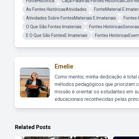
FonteHistórica
Caça Palavras Fontes HistóricasCom R
As Fontes HistóricasAtividades
FonteMaterial E Imater
Atividades Sobre FontesMateriais E Imateriais
Fontes 
O Que São Fontes Imateriais
Fontes HistóricasSonoras
E O Que São FontesE Imateriais
Fontes HistóricasExe
Emelie
Como mentor, minha dedicação é total
métodos pedagógicos que priorizam co
missão é orientar os estudantes em su
educacionais reconhecidas pelas princ
Related Posts