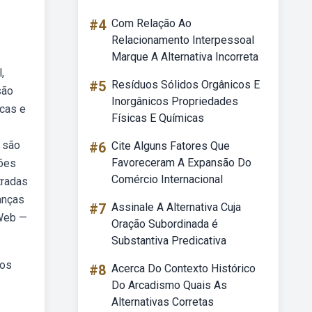
#4
Com Relação Ao
Relacionamento Interpessoal
Marque A Alternativa Incorreta
,
#5
Resíduos Sólidos Orgânicos E
são
Inorgânicos Propriedades
icas e
Físicas E Químicas
s são
#6
Cite Alguns Fatores Que
Favoreceram A Expansão Do
ções
Comércio Internacional
tradas
anças
#7
Assinale A Alternativa Cuja
 Web —
Oração Subordinada é
Substantiva Predicativa
sos
#8
Acerca Do Contexto Histórico
Do Arcadismo Quais As
Alternativas Corretas