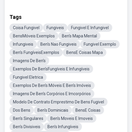
Tags
Coisa Fungivel
Fungiveis
Fungivel E Infungivel
BensMóveis Exemplos
Ben's Mapa Mental
Infungiveis
Ben's Nao Fungiveis
Fungivel Exemplo
Ben's FungíveisExemplos
BensE Coisas Mapa
Imagens De Ben's
Exemplos De Ben'sFungíveis E Infungíveis
Fungivel Eletrica
Exemplos De Ben's Móveis E Ben's Imóveis
Imagens De Ben's Corpórios E Imcorpórios
Modelo De Contrato Emprestimo De Bens Fugivel
Dos Bens
Ben's Dominicais
BensE Coisas
Ben's Singulares
Ben's Moveis E Imoveis
Ben's Divisiveis
Ben's Infungíveis