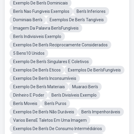
Exemplo De Ben's Dominicais
Ben's Nao Fungiveis Exemplos
Ben's Inferiores
Dominiais Ben's
Exemplos De Ben's Tangíveis
Imagem Da Palavra Ben'sFungíveis
Ben's Indivisiveis Exemplo
Exemplos De Ben's Reciprocamente Considerados
5 Bens10 Unidos
Exemplo De Ben's Singulares E Coletivos
Exemplos De Ben's Eticos
Exemplos De Ben'sFungíveis
Exemplos De Ben's Inconsumíveis
Exemplo De Ben's Materiais
Muaraci Ben's
Dinheiro E Poder
Ben's Divisíveis Exemplo
Ben's Moveis
Ben's Puros
Exemplos De Ben's Não Duráveis
Ben's Impenhoráveis
Varios BensE Taletos Em Uma Imagem
Exemplos De Ben's De Consumo Intermédiários