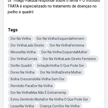
Dr. Thiago Fukuda responde sobre o tema ⭐ O Instituto
TRATA é especializado no tratamento de doenças no
joelho e quadril.
Tags
Dor Na Virilha
Dor Na Virilha EsquerdaHomem
Dor VirilhaLado Direito
Dor Na VirilhaFeminina
MicoseNa Virilha
Dor Na Virilha EsquerdaMulher
Dor VirilhaCorrida
Dor Na VirilhaLado Direito Feminino
DorNo Quadril
IrritaçãoVirilha O Que Pode Ser
Dores Na Virilha
Dor Na VirilhaDireita Mulher
Bolha CrescendoNa Virilha Sem Dor
Remédio ParaDor Na Virilha
Dor Na VirilhaMas Não É Estiramentp
Estou Sentindo MuitaDor Na Virilha O Que Pode Ser
LesaoNa Virilha
Criança ComDor Na Virilha