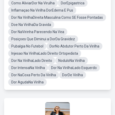
Como AliviarDor Na Virulha
DorEpigastrica
Inflamaçao Na Virilha DorEdema E Pus
Dor Na VirilhaDireita Masculina Como SE Fosse Pontadas
Doe Na VirilhaDa Gravida
Dor NaVirinha Parecendo Na Vea
Posiçoes Que Diminui a DorDa Gravidez
Pubalgia No Futebol
DorNo Abdutor Perto Da Virilha
Injesao Na VirilhaLado Direito Ortopedista
Dor Na VirilhaLado Direito
NoduloNa Virilha
Dor IntensaNa Virilha
Dor Na VirilhaLado Esquerdo
Dor NaCoxa Perto Da Virilha
DorDe Virilha
Dor AgudaNa Virilha