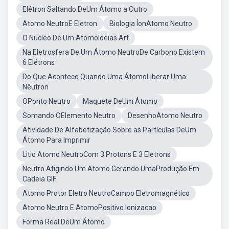
Elétron Saltando DeUm Átomo a Outro
Atomo NeutroE Eletron
Biologia ÍonAtomo Neutro
O Nucleo De Um AtomoIdeias Art
Na Eletrosfera De Um Átomo NeutroDe Carbono Existem
6 Elétrons
Do Que Acontece Quando Uma ÁtomoLiberar Uma
Nêutron
OPonto Neutro
Maquete DeUm Átomo
Somando OElemento Neutro
DesenhoAtomo Neutro
Atividade De Alfabetização Sobre as Partículas DeUm
Átomo Para Imprimir
Litio Atomo NeutroCom 3 Protons E 3 Eletrons
Neutro Atigindo Um Atomo Gerando UmaProdução Em
Cadeia GIF
Atomo Protor Eletro NeutroCampo Eletromagnético
Atomo Neutro E AtomoPositivo Ionizacao
Forma Real DeUm Átomo