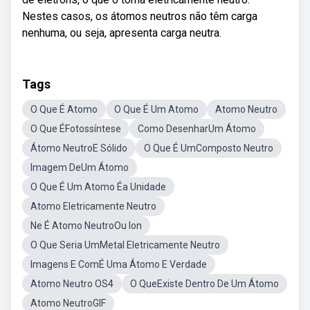
Nestes casos, os átomos neutros não têm carga
nenhuma, ou seja, apresenta carga neutra.
Tags
O Que É Atomo
O Que É Um Atomo
Atomo Neutro
O Que ÉFotossíntese
Como DesenharUm Átomo
Átomo NeutroE Sólido
O Que É UmComposto Neutro
Imagem DeUm Átomo
O Que É Um Atomo Éa Unidade
Atomo Eletricamente Neutro
Ne É Atomo NeutroOu Ion
O Que Seria UmMetal Eletricamente Neutro
Imagens E ComÉ Uma Átomo E Verdade
Atomo Neutro OS4
O QueExiste Dentro De Um Átomo
Atomo NeutroGIF