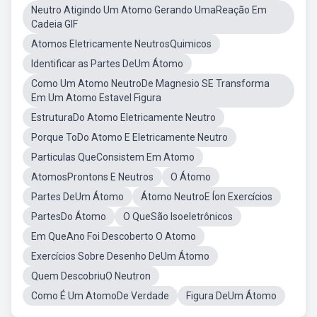
Neutro Atigindo Um Atomo Gerando UmaReação Em
Cadeia GIF
Atomos Eletricamente NeutrosQuimicos
Identificar as Partes DeUm Átomo
Como Um Atomo NeutroDe Magnesio SE Transforma
Em Um Atomo Estavel Figura
EstruturaDo Atomo Eletricamente Neutro
Porque ToDo Atomo E Eletricamente Neutro
Particulas QueConsistem Em Atomo
AtomosProntons E Neutros
O Átomo
Partes DeUm Átomo
Átomo NeutroE Íon Exercícios
PartesDo Átomo
O QueSão Isoeletrônicos
Em QueAno Foi Descoberto O Atomo
Exercícios Sobre Desenho DeUm Átomo
Quem DescobriuO Neutron
Como É Um AtomoDe Verdade
Figura DeUm Átomo