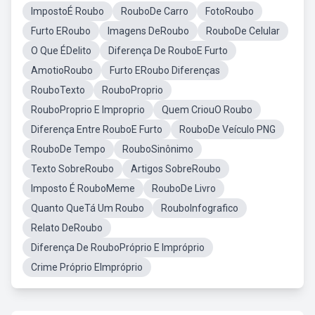
ImpostoÉ Roubo
RouboDe Carro
FotoRoubo
Furto ERoubo
Imagens DeRoubo
RouboDe Celular
O Que ÉDelito
Diferença De RouboE Furto
AmotioRoubo
Furto ERoubo Diferenças
RouboTexto
RouboProprio
RouboProprio E Improprio
Quem CriouO Roubo
Diferença Entre RouboE Furto
RouboDe Veículo PNG
RouboDe Tempo
RouboSinônimo
Texto SobreRoubo
Artigos SobreRoubo
Imposto É RouboMeme
RouboDe Livro
Quanto QueTá Um Roubo
RouboInfografico
Relato DeRoubo
Diferença De RouboPróprio E Impróprio
Crime Próprio EImpróprio