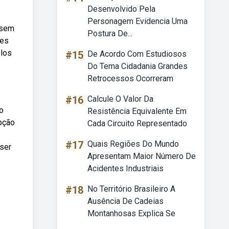
Desenvolvido Pela
Personagem Evidencia Uma
 sem
Postura De...
ies
elos
#15
De Acordo Com Estudiosos
Do Tema Cidadania Grandes
Retrocessos Ocorreram
#16
Calcule O Valor Da
 o
Resistência Equivalente Em
pção
Cada Circuito Representado
#17
Quais Regiões Do Mundo
 ser
Apresentam Maior Número De
Acidentes Industriais
#18
No Território Brasileiro A
Ausência De Cadeias
Montanhosas Explica Se