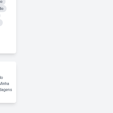
ão
ção
do
Minha
rdagens