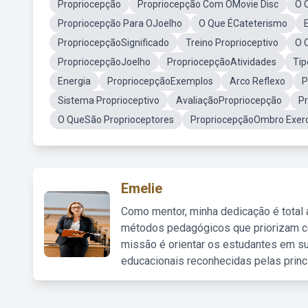
Propriocepção
Propriocepção Com OMovie Disc
O 
Propriocepção Para OJoelho
O Que ÉCateterismo
PropriocepçãoSignificado
Treino Proprioceptivo
O 
PropriocepçãoJoelho
PropriocepçãoAtividades
Tip
Energia
PropriocepçãoExemplos
Arco Reflexo
P
Sistema Proprioceptivo
AvaliaçãoPropriocepção
Pr
O QueSão Proprioceptores
PropriocepçãoOmbro Exerc
Emelie
Como mentor, minha dedicação é total
métodos pedagógicos que priorizam co
missão é orientar os estudantes em su
educacionais reconhecidas pelas princ