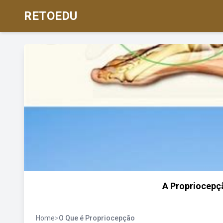
RETOEDU
A Propriocepçã
Home
>
O Que é Propriocepção