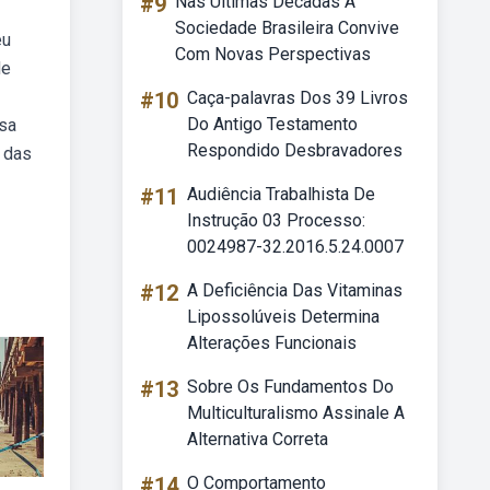
#9
Nas Ultimas Decadas A
Sociedade Brasileira Convive
eu
Com Novas Perspectivas
de
#10
Caça-palavras Dos 39 Livros
Do Antigo Testamento
ssa
Respondido Desbravadores
 das
#11
Audiência Trabalhista De
Instrução 03 Processo:
0024987-32.2016.5.24.0007
#12
A Deficiência Das Vitaminas
Lipossolúveis Determina
Alterações Funcionais
#13
Sobre Os Fundamentos Do
Multiculturalismo Assinale A
Alternativa Correta
#14
O Comportamento