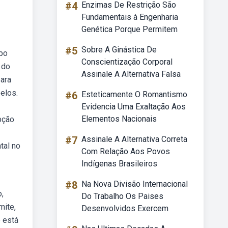
#4
Enzimas De Restrição São
Fundamentais à Engenharia
Genética Porque Permitem
#5
Sobre A Ginástica De
rpo
Conscientização Corporal
 do
Assinale A Alternativa Falsa
para
elos.
#6
Esteticamente O Romantismo
Evidencia Uma Exaltação Aos
Elementos Nacionais
pção
#7
Assinale A Alternativa Correta
tal no
Com Relação Aos Povos
Indígenas Brasileiros
#8
Na Nova Divisão Internacional
,
Do Trabalho Os Paises
mite,
Desenvolvidos Exercem
 está