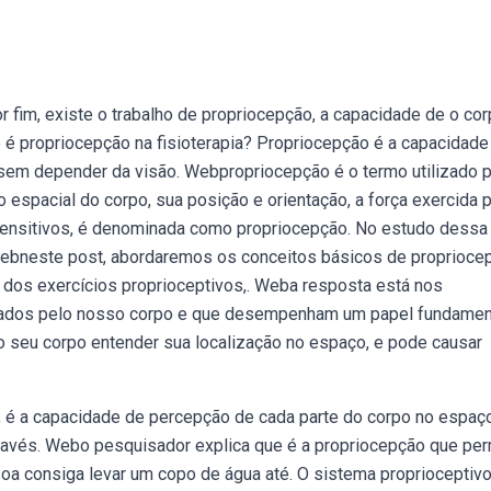
r fim, existe o trabalho de propriocepção, a capacidade de o co
e é propriocepção na fisioterapia? Propriocepção é a capacidade
 sem depender da visão. Webpropriocepção é o termo utilizado 
espacial do corpo, sua posição e orientação, a força exercida p
nsitivos, é denominada como propriocepção. No estudo dessa
a. Webneste post, abordaremos os conceitos básicos de proprioce
a dos exercícios proprioceptivos,. Weba resposta está nos
hados pelo nosso corpo e que desempenham um papel fundamen
 seu corpo entender sua localização no espaço, e pode causar
é a capacidade de percepção de cada parte do corpo no espaço
través. Webo pesquisador explica que é a propriocepção que per
 consiga levar um copo de água até. O sistema proprioceptivo