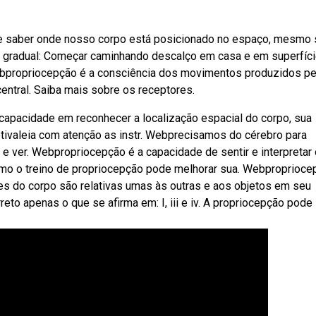
ite saber onde nosso corpo está posicionado no espaço, mesmo
em gradual: Começar caminhando descalço em casa e em superfíc
Webpropriocepção é a consciência dos movimentos produzidos p
ntral. Saiba mais sobre os receptores.
capacidade em reconhecer a localização espacial do corpo, sua
etivaleia com atenção as instr. Webprecisamos do cérebro para
r e ver. Webpropriocepção é a capacidade de sentir e interpretar
mo o treino de propriocepção pode melhorar sua. Webproprioce
es do corpo são relativas umas às outras e aos objetos em seu
to apenas o que se afirma em: I, iii e iv. A propriocepção pode