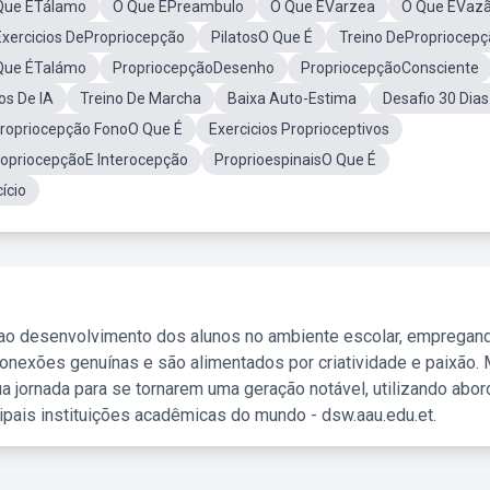
Que ÉTálamo
O Que ÉPreambulo
O Que ÉVarzea
O Que ÉVaz
Exercicios DePropriocepção
PilatosO Que É
Treino DePropriocep
Que ÉTalámo
PropriocepçãoDesenho
PropriocepçãoConsciente
os De IA
Treino De Marcha
Baixa Auto-Estima
Desafio 30 Dias
ropriocepção FonoO Que É
Exercicios Proprioceptivos
opriocepçãoE Interocepção
ProprioespinaisO Que É
ício
 ao desenvolvimento dos alunos no ambiente escolar, empregan
nexões genuínas e são alimentados por criatividade e paixão. 
a jornada para se tornarem uma geração notável, utilizando abo
ipais instituições acadêmicas do mundo - dsw.aau.edu.et.