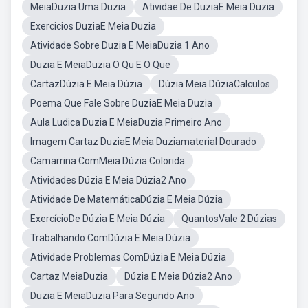
MeiaDuzia Uma Duzia
Atividae De DuziaE Meia Duzia
Exercicios DuziaE Meia Duzia
Atividade Sobre Duzia E MeiaDuzia 1 Ano
Duzia E MeiaDuzia O Qu E O Que
CartazDúzia E Meia Dúzia
Dúzia Meia DúziaCalculos
Poema Que Fale Sobre DuziaE Meia Duzia
Aula Ludica Duzia E MeiaDuzia Primeiro Ano
Imagem Cartaz DuziaE Meia Duziamaterial Dourado
Camarrina ComMeia Dúzia Colorida
Atividades Dúzia E Meia Dúzia2 Ano
Atividade De MatemáticaDúzia E Meia Dúzia
ExercícioDe Dúzia E Meia Dúzia
QuantosVale 2 Dúzias
Trabalhando ComDúzia E Meia Dúzia
Atividade Problemas ComDúzia E Meia Dúzia
Cartaz MeiaDuzia
Dúzia E Meia Dúzia2 Ano
Duzia E MeiaDuzia Para Segundo Ano