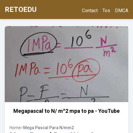
RETOEDU
Contact
Tos
DMCA
Megapascal to N/ m^2 mpa to pa - YouTube
Home
>
Mega Pascal Para N/mm2