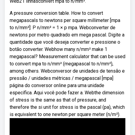
Web21 linhasconvert mpa to n/mm².
A pressure conversion table. How to convert
megapascals to newtons per square millimeter [mpa
to n/mm²]: P n/mm² = 1 × p mpa. Webconverter de
newtons por metro quadrado em mega pascal. Digite a
quantidade que você deseja converter e pressione o
botão converter. Webhow many n/mm² make 1
megapascal? Measurement calculator that can be used
to convert mpa to n/mm² (megapascal to n/mm²),
among others. Webconversor de unidades de tensão e
pressão / unidades métricas / megapascal [mpa]
página do conversor online para uma unidade
específica. Aqui você pode fazer a. Webthe dimension
of stress is the same as that of pressure, and
therefore the si unit for stress is the pascal (pa), which
is equivalent to one newton per square meter (n/m²).