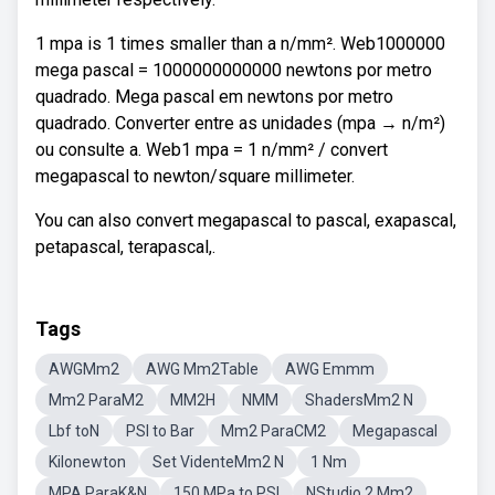
1 mpa is 1 times smaller than a n/mm². Web1000000
mega pascal = 1000000000000 newtons por metro
quadrado. Mega pascal em newtons por metro
quadrado. Converter entre as unidades (mpa → n/m²)
ou consulte a. Web1 mpa = 1 n/mm² / convert
megapascal to newton/square millimeter.
You can also convert megapascal to pascal, exapascal,
petapascal, terapascal,.
Tags
AWGMm2
AWG Mm2Table
AWG Emmm
Mm2 ParaM2
MM2H
NMM
ShadersMm2 N
Lbf toN
PSI to Bar
Mm2 ParaCM2
Megapascal
Kilonewton
Set VidenteMm2 N
1 Nm
MPA ParaK&N
150 MPa to PSI
NStudio 2 Mm2