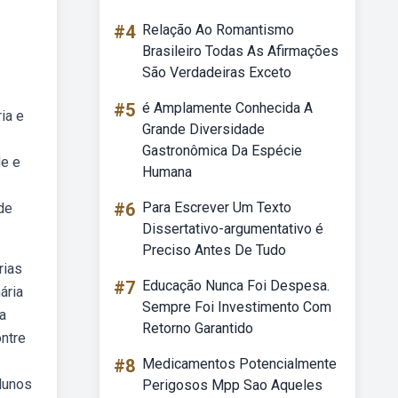
#4
Relação Ao Romantismo
Brasileiro Todas As Afirmações
São Verdadeiras Exceto
#5
é Amplamente Conhecida A
ia e
Grande Diversidade
Gastronômica Da Espécie
de e
Humana
#6
Para Escrever Um Texto
de
Dissertativo-argumentativo é
Preciso Antes De Tudo
rias
#7
Educação Nunca Foi Despesa.
ária
Sempre Foi Investimento Com
a
Retorno Garantido
ontre
#8
Medicamentos Potencialmente
lunos
Perigosos Mpp Sao Aqueles