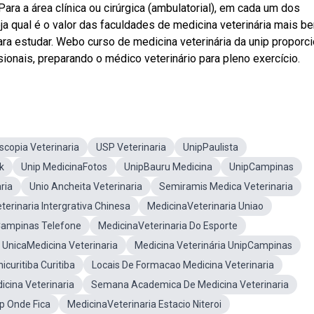
Para a área clínica ou cirúrgica (ambulatorial), em cada um dos
a qual é o valor das faculdades de medicina veterinária mais b
ara estudar. Webo curso de medicina veterinária da unip proporc
ionais, preparando o médico veterinário para pleno exercício.
scopia Veterinaria
USP Veterinaria
UnipPaulista
k
Unip MedicinaFotos
UnipBauru Medicina
UnipCampinas
ria
Unio Ancheita Veterinaria
Semiramis Medica Veterinaria
erinaria Intergrativa Chinesa
MedicinaVeterinaria Uniao
Campinas Telefone
MedicinaVeterinaria Do Esporte
UnicaMedicina Veterinaria
Medicina Veterinária UnipCampinas
icuritiba Curitiba
Locais De Formacao Medicina Veterinaria
cina Veterinaria
Semana Academica De Medicina Veterinaria
p Onde Fica
MedicinaVeterinaria Estacio Niteroi