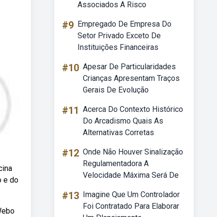
Associados A Risco
#9
Empregado De Empresa Do
Setor Privado Exceto De
Instituições Financeiras
#10
Apesar De Particularidades
Crianças Apresentam Traços
Gerais De Evolução
#11
Acerca Do Contexto Histórico
Do Arcadismo Quais As
Alternativas Corretas
#12
Onde Não Houver Sinalização
Regulamentadora A
cina
Velocidade Máxima Será De
o e do
#13
Imagine Que Um Controlador
Foi Contratado Para Elaborar
 Webo