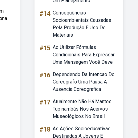
Um Planejamento
em
#14
Consequências
iona
Socioambientais Causadas
Pela Produção E Uso De
Materiais
#15
Ao Utilizar Fórmulas
Condicionais Para Expressar
Uma Mensagem Você Deve
#16
Dependendo Da Intencao Do
Coreografo Uma Pausa A
Ausencia Coreografica
#17
Atualmente Não Há Mantos
Tupinambás Nos Acervos
Museológicos No Brasil
#18
As Ações Socioeducativas
Destinadas A Jovens E