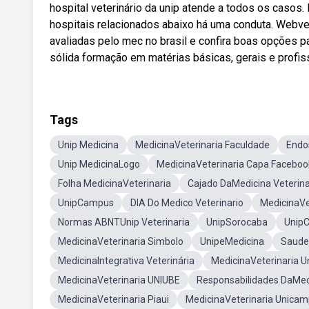
hospital veterinário da unip atende a todos os casos. 
hospitais relacionados abaixo há uma conduta. Webvej
avaliadas pelo mec no brasil e confira boas opções p
sólida formação em matérias básicas, gerais e profiss
Tags
Unip Medicina
MedicinaVeterinaria Faculdade
Endo
Unip MedicinaLogo
MedicinaVeterinaria Capa Faceboo
Folha MedicinaVeterinaria
Cajado DaMedicina Veterina
UnipCampus
DIA Do Medico Veterinario
MedicinaVet
Normas ABNTUnip Veterinaria
UnipSorocaba
Unip
MedicinaVeterinaria Simbolo
UnipeMedicina
Saude 
MedicinaIntegrativa Veterinária
MedicinaVeterinaria Un
MedicinaVeterinaria UNIUBE
Responsabilidades DaMedi
MedicinaVeterinaria Piaui
MedicinaVeterinaria Unicam