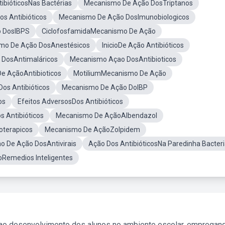
ibióticosNas Bactérias
Mecanismo De Ação DosTriptanos
os Antibióticos
Mecanismo De Ação DosImunobiologicos
 DosIBPS
CiclofosfamidaMecanismo De Ação
mo De Ação DosAnestésicos
InicioDe Ação Antibióticos
 DosAntimaláricos
Mecanismo Açao DosAntibioticos
e AçãoAntibioticos
MotiliumMecanismo De Ação
Dos Antibióticos
Mecanismo De Ação DoIBP
os
Efeitos AdversosDos Antibióticos
s Antibióticos
Mecanismo De AçãoAlbendazol
oterapicos
Mecanismo De AçãoZolpidem
 De Ação DosAntivirais
Ação Dos AntibióticosNa Paredinha Bacter
Remedios Inteligentes
 ao desenvolvimento dos alunos no ambiente escolar, empregan