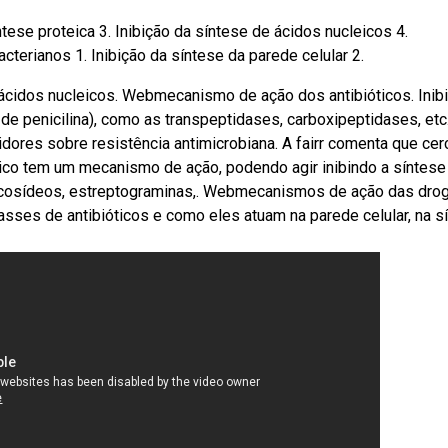
ntese proteica 3. Inibição da síntese de ácidos nucleicos 4.
erianos 1. Inibição da síntese da parede celular 2.
e ácidos nucleicos. Webmecanismo de ação dos antibióticos. Inib
 de penicilina), como as transpeptidases, carboxipeptidases, etc
res sobre resistência antimicrobiana. A fairr comenta que cer
tico tem um mecanismo de ação, podendo agir inibindo a síntese
glicosídeos, estreptograminas,. Webmecanismos de ação das dro
asses de antibióticos e como eles atuam na parede celular, na s