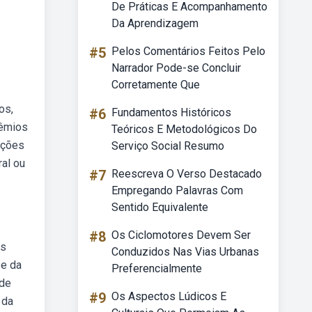
De Práticas E Acompanhamento
Da Aprendizagem
#5
Pelos Comentários Feitos Pelo
Narrador Pode-se Concluir
Corretamente Que
os,
#6
Fundamentos Históricos
rêmios
Teóricos E Metodológicos Do
cções
Serviço Social Resumo
ral ou
#7
Reescreva O Verso Destacado
Empregando Palavras Com
Sentido Equivalente
#8
Os Ciclomotores Devem Ser
es
Conduzidos Nas Vias Urbanas
se da
Preferencialmente
 de
#9
Os Aspectos Lúdicos E
 da