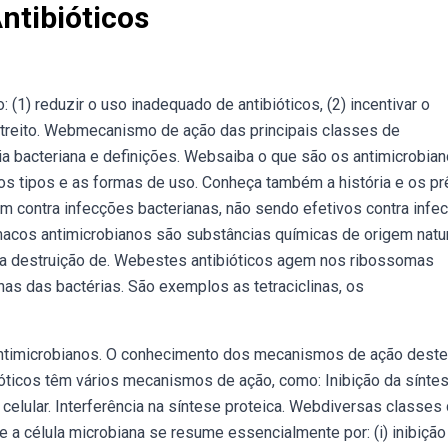
tibióticos
1) reduzir o uso inadequado de antibióticos, (2) incentivar o
treito. Webmecanismo de ação das principais classes de
a bacteriana e definições. Websaiba o que são os antimicrobian
os tipos e as formas de uso. Conheça também a história e os p
m contra infecções bacterianas, não sendo efetivos contra infe
rmacos antimicrobianos são substâncias químicas de origem natu
a destruição de. Webestes antibióticos agem nos ribossomas
ínas das bactérias. São exemplos as tetraciclinas, os
antimicrobianos. O conhecimento dos mecanismos de ação dest
óticos têm vários mecanismos de ação, como: Inibição da sínte
celular. Interferência na síntese proteica. Webdiversas classes
a célula microbiana se resume essencialmente por: (i) inibição