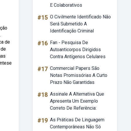
E Colaborativos
#15
O Civilmente Identificado Não
Será Submetido A
ição
Identificação Criminal
.
ca de
#16
Fan - Pesquisa De
 de
Autoanticorpos Dirigidos
gas
Contra Antígenos Celulares
íntese
#17
Commercial Papers São
Notas Promissórias A Curto
Prazo Não Garantidas
#18
Assinale A Alternativa Que
Apresenta Um Exemplo
Correto De Referência:
#19
As Práticas De Linguagem
Contemporâneas Não Só