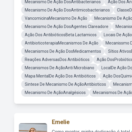
Mecanismo De Ação DosAntibacterianos
Ação Dos Ant
Mecanismo De Ação DosAntimicobacterianos
ClasseD
VancomicinaMecanismo De Ação
Mecanismo De Ação
Mecanismo De Ação DosAgentes Clareadore
Mecanis
Ação Dos AntibióticosBeta Lactamicos
Locais De Ação
AntibioticoterapiaMecanismos De Ação
Mecanissmo D
Mecanismos De Ação DosMedicamentos
Sítios Ativos
Reações AdversasDos Antibióticos
Ação DosProbiótic
Mecanismos De AçãoAnti Microbiano
LocalDe Ação Do
Mapa MentalDe Ação Dos Antibióticos
Ação DosQuimi
Sintese De Mecanismo De AçãoAntibioticos
Mecanismo
Mecanismo De AçãoAnalgésicos
Mecanismos De Ação
Emelie
Como mentor, minha dedicação é total