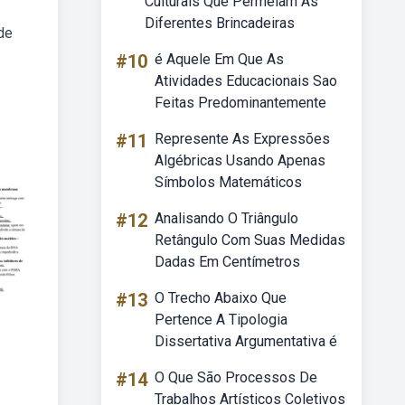
Culturais Que Permeiam As
Diferentes Brincadeiras
de
#10
é Aquele Em Que As
Atividades Educacionais Sao
Feitas Predominantemente
#11
Represente As Expressões
Algébricas Usando Apenas
Símbolos Matemáticos
#12
Analisando O Triângulo
Retângulo Com Suas Medidas
Dadas Em Centímetros
#13
O Trecho Abaixo Que
Pertence A Tipologia
Dissertativa Argumentativa é
#14
O Que São Processos De
Trabalhos Artísticos Coletivos