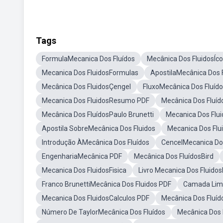
Tags
FormulaMecanica Dos Fluídos
Mecânica Dos FluidosÍc
Mecanica Dos FluidosFormulas
ApostilaMecânica Dos 
Mecânica Dos FluidosÇengel
FluxoMecânica Dos Fluíd
Mecanica Dos FluidosResumo PDF
Mecânica Dos Fluíd
Mecânica Dos FluídosPaulo Brunetti
Mecanica Dos Flu
Apostila SobreMecânica Dos Fluidos
Mecanica Dos Flu
Introdução ÀMecânica Dos Fluídos
CencelMecanica Dos
EngenhariaMecânica PDF
Mecânica Dos FluídosBird
Mecanica Dos FluidosFisica
Livro Mecanica Dos Fluido
Franco BrunettiMecânica Dos Fluidos PDF
Camada Limi
Mecanica Dos FluidosCalculos PDF
Mecânica Dos Fluí
Número De TaylorMecânica Dos Fluídos
Mecânica Dos 