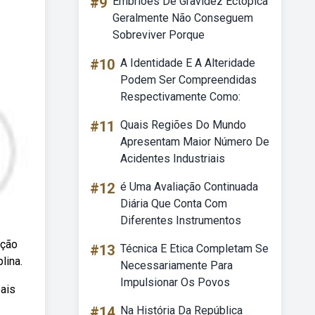
#9
Embriões De Gravidez Ectópica
Geralmente Não Conseguem
Sobreviver Porque
#10
A Identidade E A Alteridade
Podem Ser Compreendidas
Respectivamente Como:
#11
Quais Regiões Do Mundo
Apresentam Maior Número De
Acidentes Industriais
#12
é Uma Avaliação Continuada
Diária Que Conta Com
Diferentes Instrumentos
ução
#13
Técnica E Etica Completam Se
lina.
Necessariamente Para
Impulsionar Os Povos
pais
#14
Na História Da República