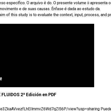
eso específico. O arquivo é do. O presente volume ii apresenta o
o movimento e de suas causas. Ênfase é dada ao estudo da.
m of this study is to evaluate the context, input, process, and p
FLUIDOS 2ª Edición en PDF
1w8e3ZkaAVvezfLhEIlmmvZ6Wd7qZl56P/view?usp=sharing Puedes