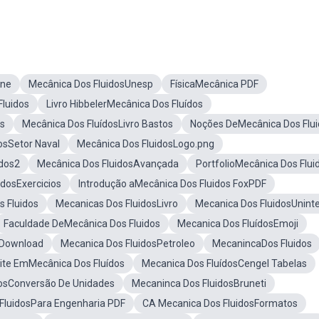
one
Mecânica Dos FluidosUnesp
FísicaMecânica PDF
Fluidos
Livro HibbelerMecânica Dos Fluídos
os
Mecânica Dos FluídosLivro Bastos
Noções DeMecânica Dos Flu
osSetor Naval
Mecânica Dos FluidosLogo.png
idos2
Mecânica Dos FluidosAvançada
PortfolioMecânica Dos Flui
idosExercicios
Introdução aMecânica Dos Fluidos FoxPDF
 Fluidos
Mecanicas Dos FluidosLivro
Mecanica Dos FluidosUnint
Faculdade DeMecânica Dos Fluidos
Mecanica Dos FluídosEmoji
sDownload
Mecanica Dos FluidosPetroleo
MecanincaDos Fluidos
te EmMecânica Dos Fluídos
Mecanica Dos FluídosCengel Tabelas
dosConversão De Unidades
Mecaninca Dos FluidosBruneti
FluidosPara Engenharia PDF
CA Mecanica Dos FluidosFormatos