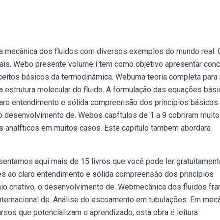
da mecânica dos fluidos com diversos exemplos do mundo real. 
is. Webo presente volume i tem como objetivo apresentar conc
ceitos básicos da termodinâmica. Webuma teoria completa para
 estrutura molecular do fluido. A formulação das equações bás
aro entendimento e sólida compreensão dos princípios básicos
o, o desenvolvimento de. Webos capftulos de 1 a 9 cobriram muit
s analfticos em muitos casos. Este capitulo tambem abordara
entamos aqui mais de 15 livros que você pode ler gratuitament
s ao claro entendimento e sólida compreensão dos princípios
nio criativo, o desenvolvimento de. Webmecânica dos fluidos fra
a internacional de. Análise do escoamento em tubulações. Em mec
rsos que potencializam o aprendizado, esta obra é leitura