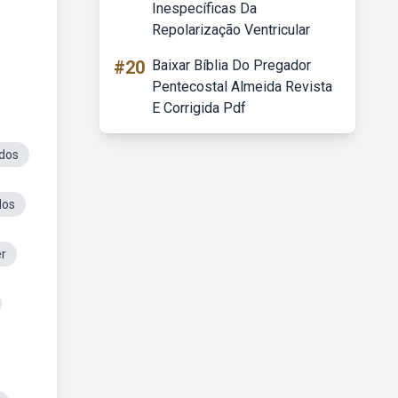
Inespecíficas Da
Repolarização Ventricular
#20
Baixar Bíblia Do Pregador
Pentecostal Almeida Revista
E Corrigida Pdf
idos
dos
er