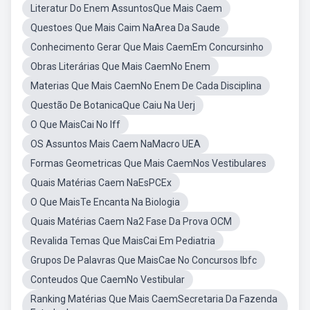
Literatur Do Enem AssuntosQue Mais Caem
Questoes Que Mais Caim NaArea Da Saude
Conhecimento Gerar Que Mais CaemEm Concursinho
Obras Literárias Que Mais CaemNo Enem
Materias Que Mais CaemNo Enem De Cada Disciplina
Questão De BotanicaQue Caiu Na Uerj
O Que MaisCai No Iff
OS Assuntos Mais Caem NaMacro UEA
Formas Geometricas Que Mais CaemNos Vestibulares
Quais Matérias Caem NaEsPCEx
O Que MaisTe Encanta Na Biologia
Quais Matérias Caem Na2 Fase Da Prova OCM
Revalida Temas Que MaisCai Em Pediatria
Grupos De Palavras Que MaisCae No Concursos Ibfc
Conteudos Que CaemNo Vestibular
Ranking Matérias Que Mais CaemSecretaria Da Fazenda