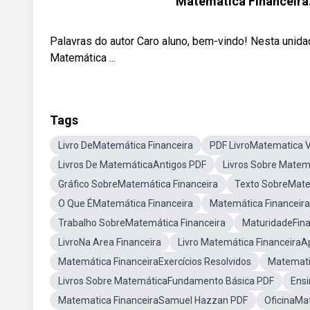
Matemática Financeira.
Palavras do autor Caro aluno, bem-vindo! Nesta unidad
Matemática ...
Tags
Livro DeMatemática Financeira
PDF LivroMatematica V
Livros De MatemáticaAntigos PDF
Livros Sobre Matem
Gráfico SobreMatemática Financeira
Texto SobreMate
O Que ÉMatemática Financeira
Matemática Financeir
Trabalho SobreMatemática Financeira
MaturidadeFina
LivroNa Area Financeira
Livro Matemática FinanceiraA
Matemática FinanceiraExercícios Resolvidos
Matemati
Livros Sobre MatemáticaFundamento Básica PDF
Ensi
Matematica FinanceiraSamuel Hazzan PDF
OficinaMa