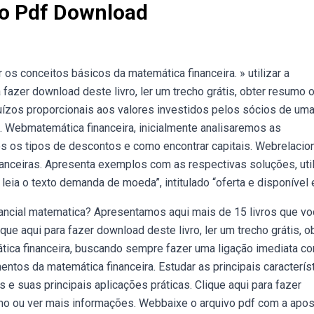
ro Pdf Download
os conceitos básicos da matemática financeira. » utilizar a
 fazer download deste livro, ler um trecho grátis, obter resumo o
juízos proporcionais aos valores investidos pelos sócios de um
 Webmatemática financeira, inicialmente analisaremos as
s os tipos de descontos e como encontrar capitais. Webrelacio
nceiras. Apresenta exemplos com as respectivas soluções, util
leia o texto demanda de moeda”, intitulado “oferta e disponível 
ancial matematica? Apresentamos aqui mais de 15 livros que v
ue aqui para fazer download deste livro, ler um trecho grátis, ob
ática financeira, buscando sempre fazer uma ligação imediata c
tos da matemática financeira. Estudar as principais caracterís
e suas principais aplicações práticas. Clique aqui para fazer
sumo ou ver mais informações. Webbaixe o arquivo pdf com a apos