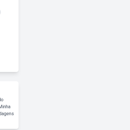
do
Minha
rdagens