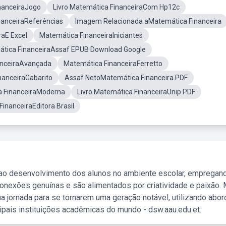
nanceiraJogo
Livro Matemática FinanceiraCom Hp12c
nanceiraReferências
Imagem Relacionada aMatemática Financeira
raE Excel
Matemática FinanceiraIniciantes
ática FinanceiraAssaf EPUB Download Google
anceiraAvançada
Matemática FinanceiraFerretto
nanceiraGabarito
Assaf NetoMatemática Financeira PDF
a FinanceiraModerna
Livro Matemática FinanceiraUnip PDF
FinanceiraEditora Brasil
 ao desenvolvimento dos alunos no ambiente escolar, empregan
nexões genuínas e são alimentados por criatividade e paixão. 
a jornada para se tornarem uma geração notável, utilizando abo
ipais instituições acadêmicas do mundo - dsw.aau.edu.et.