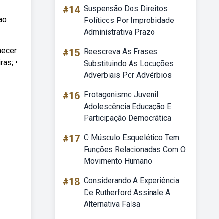
e
#14
Suspensão Dos Direitos
ao
Políticos Por Improbidade
Administrativa Prazo
hecer
#15
Reescreva As Frases
ras; •
Substituindo As Locuções
Adverbiais Por Advérbios
#16
Protagonismo Juvenil
Adolescência Educação E
Participação Democrática
#17
O Músculo Esquelético Tem
Funções Relacionadas Com O
Movimento Humano
#18
Considerando A Experiência
De Rutherford Assinale A
Alternativa Falsa