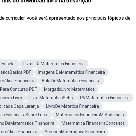
 link do download livro na descrição.
e curricular, você será apresentado aos principais tópicos de
estseler
Livros DeMatemática Financeira
áticaBásica PDF
Imagens DeMatemática Financeira
mática Financeira
Aula DeMatemática Financeira
aPara Concurso PDF
MorgadoLivro Matemática
nceira Livro
Livro MatemáticaSebo
PVMatemática Financeira
plicada Capa Laranja
LivroDe Matetica Financeira
ca FinanceiraSobre Lucro
Matemática FinanceiraMetodologia
no DaMatemática Financeira
Matemática FinanceiraConceitos
temática Financeira
SumárioMatemática Financeira