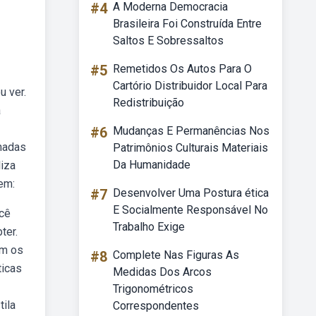
#4
A Moderna Democracia
Brasileira Foi Construída Entre
Saltos E Sobressaltos
#5
Remetidos Os Autos Para O
Cartório Distribuidor Local Para
u ver.
Redistribuição
a
#6
Mudanças E Permanências Nos
nadas
Patrimônios Culturais Materiais
Da Humanidade
iza
em:
#7
Desenvolver Uma Postura ética
E Socialmente Responsável No
ocê
Trabalho Exige
ter.
om os
#8
Complete Nas Figuras As
ticas
Medidas Dos Arcos
Trigonométricos
tila
Correspondentes