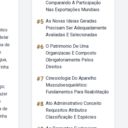
Comparando A Participação
Nas Exportações Mundiais
#5
As Novas Ideias Geradas
Precisam Ser Adequadamente
ntes
Avaliadas E Selecionadas
delar
nha de
#6
O Patrimonio De Uma
e.
Organizacao E Composto
gua,
Obrigatoriamente Pelos
Direitos
rinha
#7
Cinesiologia Do Aparelho
Musculoesquelético:
go;
Fundamentos Para Reabilitação
azer
e
#8
Ato Administrativo Conceito
a de
Requisitos Atributos
inha
Classificação E Espécies