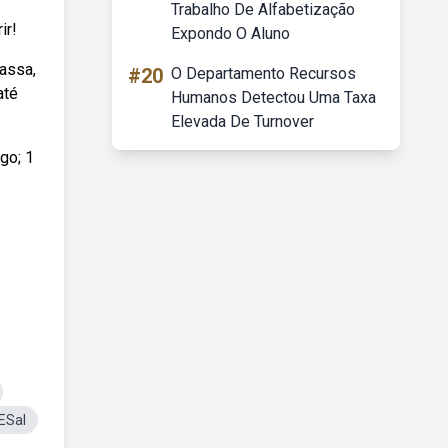
Trabalho De Alfabetização
ir!
Expondo O Aluno
assa,
#20
O Departamento Recursos
até
Humanos Detectou Uma Taxa
Elevada De Turnover
go; 1
ESal