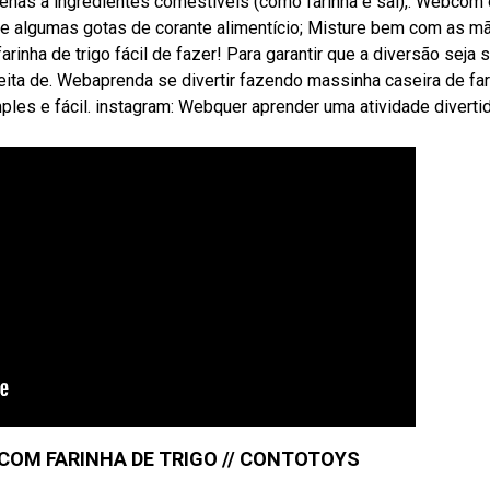
penas a ingredientes comestíveis (como farinha e sal),. Webcom 
ne algumas gotas de corante alimentício; Misture bem com as m
inha de trigo fácil de fazer! Para garantir que a diversão seja 
eita de. Webaprenda se divertir fazendo massinha caseira de far
mples e fácil. instagram: Webquer aprender uma atividade divertid
OM FARINHA DE TRIGO // CONTOTOYS