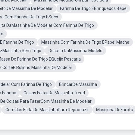
ha De Modelar
Massinha De ModelarUni Duni 985 Gala
eitoDe Massinha De Modelar
Farinha De Trigo EBrinquedos Bebe
a Com Farinha De Trigo ESuco
ita DaMassinha De Modelar Com Farinha De Trigo
om
 Farinha De Trigo
Massinha Com Farinha De Trigo EPapel Mache
zMassinha Sem Trigo
Desafia DaMassinha Modelo
assa De Farinha De Trigo EQueijo Pescaria
e CorteE Rolinho Massinha De Modelar
delar Com Farinha De Trigo
BrincarDe Massinha
 Farinha
Coisas FeitasDe Massinha Trend
a De Coisas Para FazerCom Massinha De Modelar
Comidas Feita De MassinhaPara Reproduzir
Massinha DeFarofa