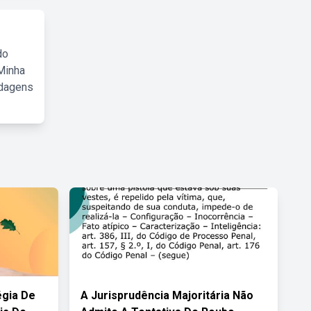
do
Minha
rdagens
égia De
A Jurisprudência Majoritária Não