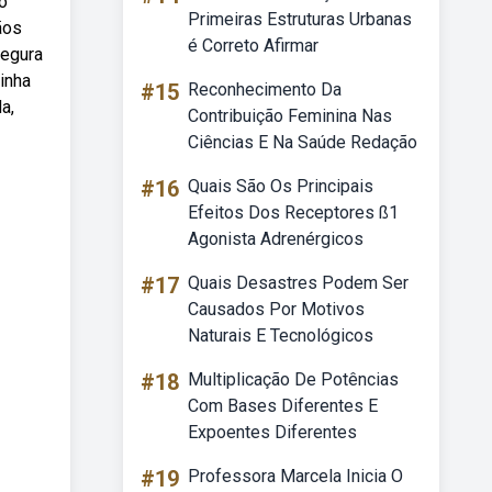
o
Primeiras Estruturas Urbanas
ãos
é Correto Afirmar
segura
inha
#15
Reconhecimento Da
a,
Contribuição Feminina Nas
Ciências E Na Saúde Redação
#16
Quais São Os Principais
Efeitos Dos Receptores ß1
Agonista Adrenérgicos
#17
Quais Desastres Podem Ser
Causados Por Motivos
Naturais E Tecnológicos
#18
Multiplicação De Potências
Com Bases Diferentes E
Expoentes Diferentes
#19
Professora Marcela Inicia O