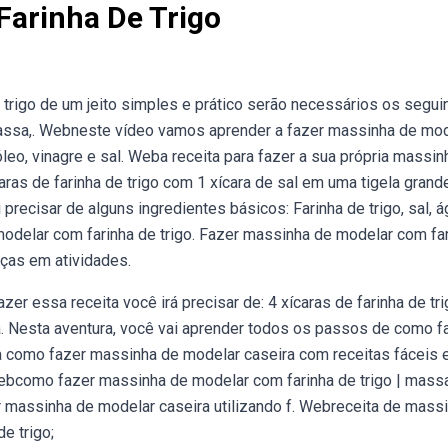
arinha De Trigo
trigo de um jeito simples e prático serão necessários os segui
 massa,. Webneste vídeo vamos aprender a fazer massinha de mo
, óleo, vinagre e sal. Weba receita para fazer a sua própria massi
aras de farinha de trigo com 1 xícara de sal em uma tigela grand
recisar de alguns ingredientes básicos: Farinha de trigo, sal, á
modelar com farinha de trigo. Fazer massinha de modelar com fa
nças em atividades.
r essa receita você irá precisar de: 4 xícaras de farinha de tri
 Nesta aventura, você vai aprender todos os passos de como f
a como fazer massinha de modelar caseira com receitas fáceis 
Webcomo fazer massinha de modelar com farinha de trigo | mass
r massinha de modelar caseira utilizando f. Webreceita de mass
e trigo;