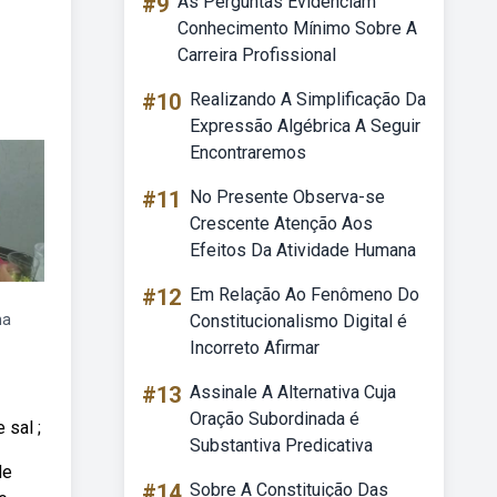
#9
As Perguntas Evidenciam
Conhecimento Mínimo Sobre A
Carreira Profissional
#10
Realizando A Simplificação Da
Expressão Algébrica A Seguir
Encontraremos
#11
No Presente Observa-se
Crescente Atenção Aos
Efeitos Da Atividade Humana
#12
Em Relação Ao Fenômeno Do
ha
Constitucionalismo Digital é
Incorreto Afirmar
#13
Assinale A Alternativa Cuja
Oração Subordinada é
 sal ;
Substantiva Predicativa
de
#14
Sobre A Constituição Das