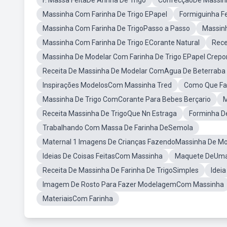
F. Massa FeitaDe Arinha De Trigo
ConfecçãoDe Massin
Massinha Com Farinha De Trigo EPapel
Formiguinha F
Massinha Com Farinha De TrigoPasso a Passo
Massinh
Massinha Com Farinha De Trigo ECorante Natural
Rece
Massinha De Modelar Com Farinha De Trigo EPapel Crep
Receita De Massinha De Modelar ComAgua De Beterraba E
Inspirações ModelosCom Massinha Tred
Como Que Fa
Massinha De Trigo ComCorante Para Bebes Berçario
M
Receita Massinha De TrigoQue Nn Estraga
Forminha D
Trabalhando Com Massa De Farinha DeSemola
Maternal 1 Imagens De Crianças FazendoMassinha De Mo
Ideias De Coisas FeitasCom Massinha
Maquete DeUma
Receita De Massinha De Farinha De TrigoSimples
Idei
Imagem De Rosto Para Fazer ModelagemCom Massinha
MateriaisCom Farinha