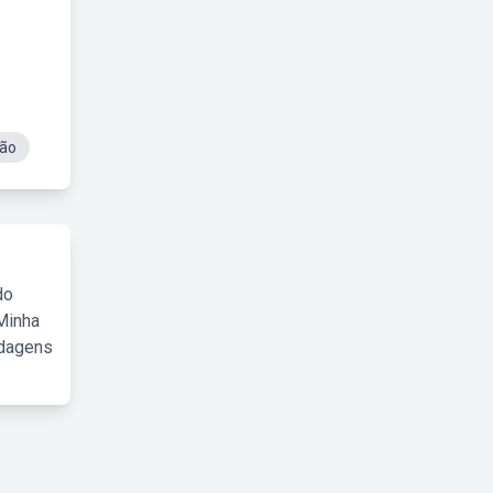
lão
do
Minha
rdagens