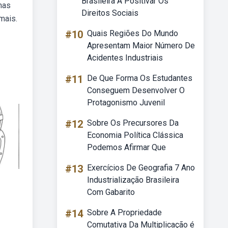
Brasileira A Positivar Os
nas
Direitos Sociais
mais.
#10
Quais Regiões Do Mundo
Apresentam Maior Número De
Acidentes Industriais
#11
De Que Forma Os Estudantes
Conseguem Desenvolver O
Protagonismo Juvenil
#12
Sobre Os Precursores Da
Economia Política Clássica
Podemos Afirmar Que
#13
Exercícios De Geografia 7 Ano
Industrialização Brasileira
Com Gabarito
#14
Sobre A Propriedade
Comutativa Da Multiplicação é