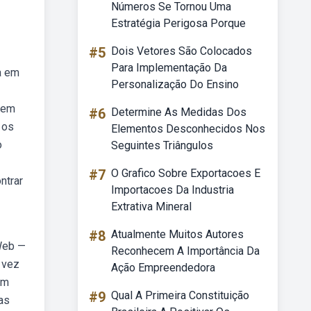
Números Se Tornou Uma
Estratégia Perigosa Porque
#5
Dois Vetores São Colocados
Para Implementação Da
a em
Personalização Do Ensino
imem
#6
Determine As Medidas Dos
 os
Elementos Desconhecidos Nos
o
Seguintes Triângulos
#7
O Grafico Sobre Exportacoes E
ntrar
Importacoes Da Industria
Extrativa Mineral
#8
Atualmente Muitos Autores
 Web —
Reconhecem A Importância Da
 vez
Ação Empreendedora
um
#9
Qual A Primeira Constituição
as