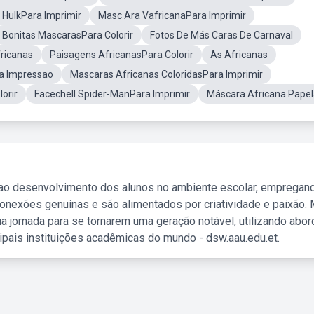
 HulkPara Imprimir
Masc Ara VafricanaPara Imprimir
Bonitas MascarasPara Colorir
Fotos De Más Caras De Carnaval
ricanas
Paisagens AfricanasPara Colorir
As Africanas
a Impressao
Mascaras Africanas ColoridasPara Imprimir
orir
Facechell Spider-ManPara Imprimir
Máscara Africana Pape
 ao desenvolvimento dos alunos no ambiente escolar, empregan
nexões genuínas e são alimentados por criatividade e paixão. 
a jornada para se tornarem uma geração notável, utilizando abo
ipais instituições acadêmicas do mundo - dsw.aau.edu.et.