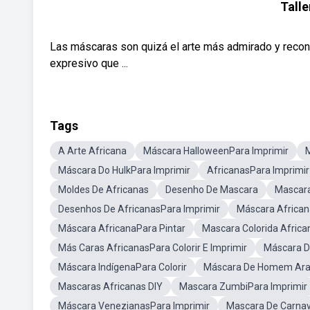
Talle
Las máscaras son quizá el arte más admirado y recono
expresivo que ...
Tags
A Arte Africana
Máscara HalloweenPara Imprimir
Máscara Do HulkPara Imprimir
AfricanasPara Imprimir
Moldes De Africanas
Desenho De Mascara
Mascara
Desenhos De AfricanasPara Imprimir
Máscara African
Máscara AfricanaPara Pintar
Mascara Colorida Africa
Más Caras AfricanasPara Colorir E Imprimir
Máscara D
Máscara IndígenaPara Colorir
Máscara De Homem Ara
Mascaras Africanas DIY
Mascara ZumbiPara Imprimir
Máscara VenezianasPara Imprimir
Mascara De Carnav