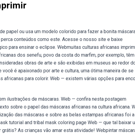
mprimir
de papel ou usa um modelo colorido para fazer a bonita máscar
 perca conteúdos como este. Acesse o nosso site e baixe
ico para ensinar o eclipse. Webmuitas culturas africanas impr
icanas dos senefu, povo da costa do marfim, por exemplo, têm
nsideradas obras de arte e são exibidas em museus ao redor d
e você é apaixonado por arte e cultura, uma ótima maneira de se
s africanas para colorir. Web — existem várias opções para enco
ntem ilustrações de máscaras. Web — confira nesta postagem
texto sobre o papel das máscaras africanas na cultura africana.
tilização das máscaras e sobre as belas estampas africanas foi a
sk tutorial and tribal mask coloring page Web — que tal baixar 
 grátis? As crianças vão amar esta atividade! Webpintar máscar