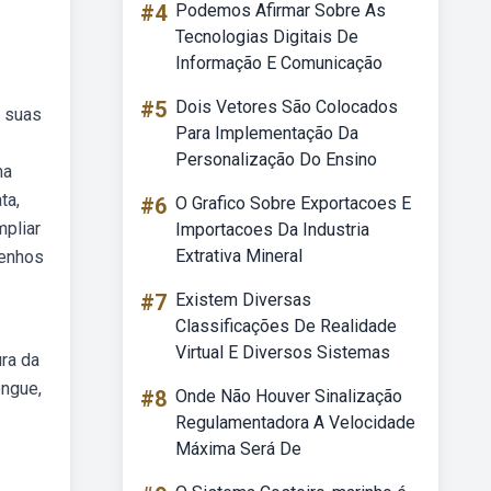
#4
Podemos Afirmar Sobre As
Tecnologias Digitais De
Informação E Comunicação
#5
Dois Vetores São Colocados
m suas
Para Implementação Da
Personalização Do Ensino
ma
ta,
#6
O Grafico Sobre Exportacoes E
mpliar
Importacoes Da Industria
Extrativa Mineral
senhos
#7
Existem Diversas
Classificações De Realidade
Virtual E Diversos Sistemas
ra da
engue,
#8
Onde Não Houver Sinalização
Regulamentadora A Velocidade
Máxima Será De