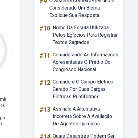
#9
O Sistema Costeiro-marinho é
Considerado Um Bioma
Explique Sua Resposta
#10
Nome Da Escrita Utilizada
Pelos Egípcios Para Registrar
Textos Sagrados
#11
Considerando As Informações
Apresentadas O Prédio Do
Congresso Nacional
#12
Considere O Campo Elétrico
Gerado Por Duas Cargas
e
Elétricas Puntiformes
imir
hos
#13
Assinale A Alternativa
Incorreta Sobre A Avaliação
pti
De Agentes Químicos:
d
#14
Quais Desastres Podem Ser