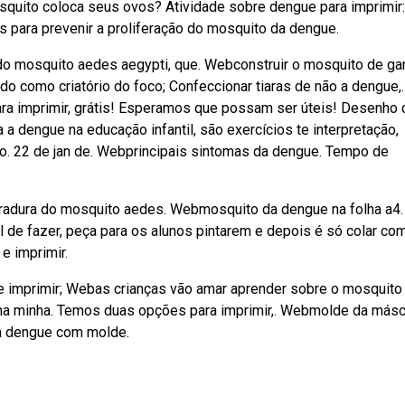
quito coloca seus ovos? Atividade sobre dengue para imprimir:
 para prevenir a proliferação do mosquito da dengue.
do mosquito aedes aegypti, que. Webconstruir o mosquito de ga
ado como criatório do foco; Confeccionar tiaras de não a dengue,.
a imprimir, grátis! Esperamos que possam ser úteis! Desenho 
 a dengue na educação infantil, são exercícios te interpretação,
ar o. 22 de jan de. Webprincipais sintomas da dengue. Tempo de
radura do mosquito aedes. Webmosquito da dengue na folha a4
l de fazer, peça para os alunos pintarem e depois é só colar co
e imprimir.
 e imprimir; Webas crianças vão amar aprender sobre o mosquito
 na minha. Temos duas opções para imprimir,. Webmolde da másc
a dengue com molde.