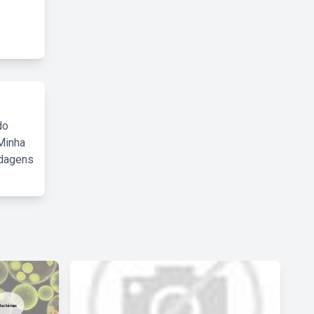
do
Minha
rdagens