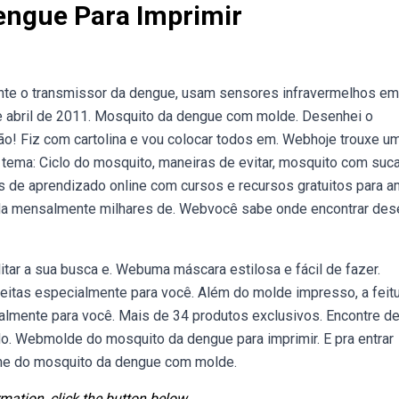
engue Para Imprimir
nte o transmissor da dengue, usam sensores infravermelhos e
e abril de 2011. Mosquito da dengue com molde. Desenhei o
lão! Fiz com cartolina e vou colocar todos em. Webhoje trouxe u
 tema: Ciclo do mosquito, maneiras de evitar, mosquito com suca
s de aprendizado online com cursos e recursos gratuitos para a
uda mensalmente milhares de. Webvocê sabe onde encontrar de
itar a sua busca e. Webuma máscara estilosa e fácil de fazer.
itas especialmente para você. Além do molde impresso, a feitu
lmente para você. Mais de 34 produtos exclusivos. Encontre d
. Webmolde do mosquito da dengue para imprimir. E pra entrar
toche do mosquito da dengue com molde.
mation, click the button below.