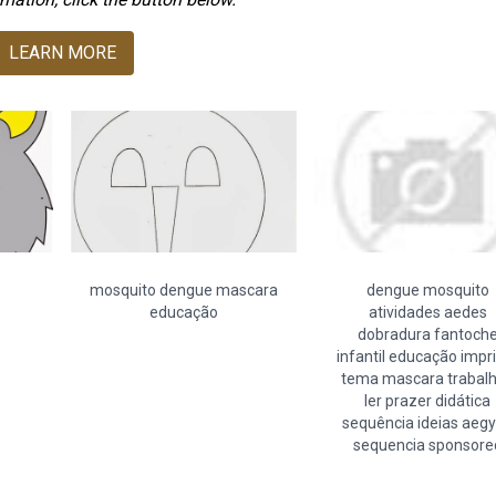
LEARN MORE
mosquito dengue mascara
dengue mosquito
educação
atividades aedes
dobradura fantoch
infantil educação impr
tema mascara trabal
ler prazer didática
sequência ideias aegy
sequencia sponsore