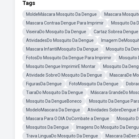
Tags
MoldeMáscara Mosquito Da Dengue
Mascara Mosquit
Mascara Contraa Dengue Para Imprimir
Mosquito Da 
ViseiraDo Mosquito Da Dengue
Cartaz Sobrea Dengue 
AtividadesDo Mosquito Da Dengue
Imagem DeMosquito
Mascara InfantilMosquito Da Dengue
Mosquito Da De
FotosDo Mosquito Da Dengue Para Imprimir
Mosquito 
Mosquito Dengue ImprimirE Montar
Mosquito Da Den
Atividade SobreO Mosquito Da Dengue
MascaraDe Mos
FigurasDa Dengue
FotoMosquito Da Dengue
Dobra
TiaraDo Mosquito Da Dengue
Máscara GrandeDo Mosq
Mosquito Da DengueBoneco
Mosquito Da Dengue Para
ModeloMascara Da Dengue
Atividades SobreDengue 
Mascara Para O DIA DoCombate a Dengue
Mosquito D
Mosquitos Da Dengue
Imagens Do Mosquito Da Deng
Trava LinguaDo Mosquito Da Dengue
Mascara DaDen 