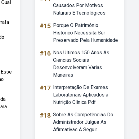
 Qual
Causados Por Motivos
Naturais E Tecnológicos
rrafa
#15
Porque O Patrimônio
Histórico Necessita Ser
do
Preservado Pela Humanidade
#16
Nos Ultimos 150 Anos As
Ciencias Sociais
Desenvolveram Varias
. Esse
Maneiras
mo.
#17
Interpretação De Exames
Laboratoriais Aplicados à
 da
Nutrição Clínica Pdf
ara
#18
Sobre As Competências Do
Administrador Julgue As
Afirmativas A Seguir