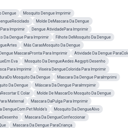
o Dengue
Mosquito Dengue Imprimir
DengueReciclado
Molde DeMascara Da Dengue
Para Imprimir
Dengue AtividadePara Imprimir
 Da Dengue Para Imprimir
Filhote DeMosquito Da Dengue
ngueArtes
Más CarasMosquito Da Dengue
Dengue MascaraPronta Para Imprimir
Atividade Da Dengue ParaColo
gueEm Eva
Mosquito Da DengueAedes Aegypti Desenho
ca Para Imprimir
Viseira DengueColorida Para Imprimir
duraDo Mosquito Da Dengue
Mascara Da Dengue ParaImprimi
uito Da Dengue
Máscara Da Dengue ParaImrpimir
Recortar E Colar
Molde De MascarDo Mosquito Da Dengue
Para Maternal
Mascara DaPulga Para Imprimir
a DengueCom Pet Molde's
Mosquito Da DengueAlvo
ueDesenho
Mascara Da DengueConfeccionar
Que
Mascara Da Dengue ParaCriança