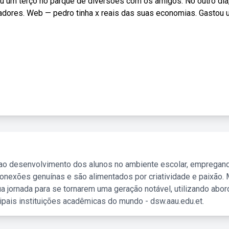
u um terço no parque de diversões com os amigos. No outro dia
gadores. Web — pedro tinha x reais das suas economias. Gastou
 ao desenvolvimento dos alunos no ambiente escolar, empregan
nexões genuínas e são alimentados por criatividade e paixão. 
a jornada para se tornarem uma geração notável, utilizando abo
ipais instituições acadêmicas do mundo - dsw.aau.edu.et.