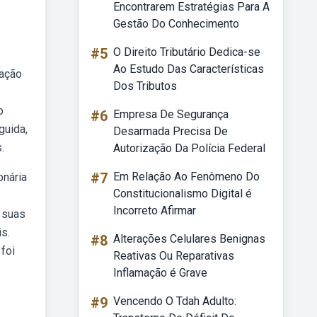
Encontrarem Estratégias Para A
Gestão Do Conhecimento
#5
O Direito Tributário Dedica-se
Ao Estudo Das Características
uação
Dos Tributos
o
#6
Empresa De Segurança
guida,
Desarmada Precisa De
.
Autorização Da Polícia Federal
#7
Em Relação Ao Fenômeno Do
onária
Constitucionalismo Digital é
Incorreto Afirmar
 suas
s.
#8
Alterações Celulares Benignas
foi
Reativas Ou Reparativas
Inflamação é Grave
#9
Vencendo O Tdah Adulto: