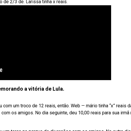
 de 2/3 de. Larissa tinha x reais.
orando a vitória de Lula.
ou com um troco de 12 reais, então. Web — mário tinha “x” reais 
 com os amigos. No dia seguinte, deu 10,00 reais para sua irmã