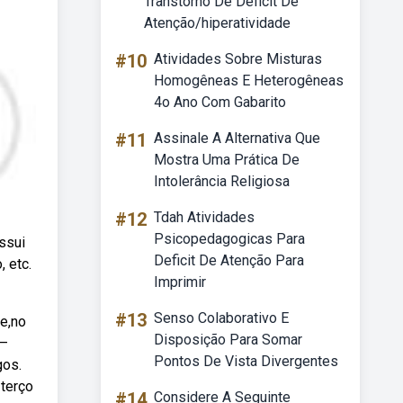
Transtorno De Déficit De
Atenção/hiperatividade
#10
Atividades Sobre Misturas
Homogêneas E Heterogêneas
4o Ano Com Gabarito
#11
Assinale A Alternativa Que
Mostra Uma Prática De
Intolerância Religiosa
#12
Tdah Atividades
Psicopedagogicas Para
ssui
Deficit De Atenção Para
, etc.
Imprimir
#13
Senso Colaborativo E
e,no
Disposição Para Somar
 —
Pontos De Vista Divergentes
gos.
 terço
#14
Considere A Seguinte