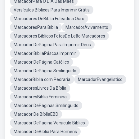
MarcadorPara O DIA Das Mães
Versículos Bíblicos Para Imprimir Grátis
Marcadores DeBiblia Foleado a Ouro
MarcadoresPara Bíblia
MarcadorAvivamento
Marcadores Biblicos FotosDe Leão Marcadores
Marcador DePágina Para Imprimir Deus
Marcador BíbliaPáscoa Imprimir
Marcador DePágina Católico
Marcador DePágina Smilinguido
MarcadorBiblia.com Pedraria
MarcadorEvangelistico
MarcadoresLivros Da Bíblia
MarcadoresBiblia Feminina
Marcador DePaginas Smilinguido
Marcador De BíbliaEBD
Marcador DePagina Versiculo Biblico
Marcador DeBiblia Para Homens