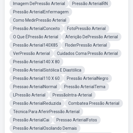
Imagem DePressão Arterial
Pressão ArterialRN
Pressão ArterialEnfermagem
Como MedirPressão Arterial
Pressão ArterialConceito
FotoPressão Arterial
O Que ÉPressão Arterial
Aferição DePressão Arterial
Pressão Arterial140X85
FloderPressão Arterial
VerPressão Arterial
Cuidados Coma Pressão Arterial
Pressão Arterial140 X 80
Pressão ArterialSistólica E Diastólica
Pressão Arterial110 X 60
Pressão ArterialNegro
Pressao ArterialNormal
Pressão ArterialTema
LPressão Arterial
PressãoIntra-Arterial
Pressão ArterialReduzida
Combatea Pressão Arterial
Técnica Para AferirPressão Arterial
Pressão ArterialCai
Pressao ArterialFotos
Pressão ArterialOscilando Demais