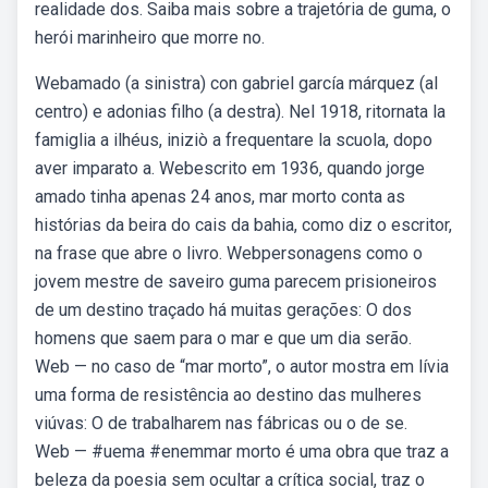
realidade dos. Saiba mais sobre a trajetória de guma, o
herói marinheiro que morre no.
Webamado (a sinistra) con gabriel garcía márquez (al
centro) e adonias filho (a destra). Nel 1918, ritornata la
famiglia a ilhéus, iniziò a frequentare la scuola, dopo
aver imparato a. Webescrito em 1936, quando jorge
amado tinha apenas 24 anos, mar morto conta as
histórias da beira do cais da bahia, como diz o escritor,
na frase que abre o livro. Webpersonagens como o
jovem mestre de saveiro guma parecem prisioneiros
de um destino traçado há muitas gerações: O dos
homens que saem para o mar e que um dia serão.
Web — no caso de “mar morto”, o autor mostra em lívia
uma forma de resistência ao destino das mulheres
viúvas: O de trabalharem nas fábricas ou o de se.
Web — #uema #enemmar morto é uma obra que traz a
beleza da poesia sem ocultar a crítica social, traz o