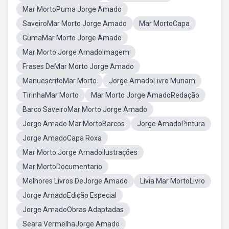
Mar MortoPuma Jorge Amado
SaveiroMar Morto Jorge Amado
Mar MortoCapa
GumaMar Morto Jorge Amado
Mar Morto Jorge AmadoImagem
Frases DeMar Morto Jorge Amado
ManuescritoMar Morto
Jorge AmadoLivro Muriam
TirinhaMar Morto
Mar Morto Jorge AmadoRedação
Barco SaveiroMar Morto Jorge Amado
Jorge Amado Mar MortoBarcos
Jorge AmadoPintura
Jorge AmadoCapa Roxa
Mar Morto Jorge AmadoIlustrações
Mar MortoDocumentario
Melhores Livros DeJorge Amado
Lívia Mar MortoLivro
Jorge AmadoEdição Especial
Jorge AmadoObras Adaptadas
Seara VermelhaJorge Amado