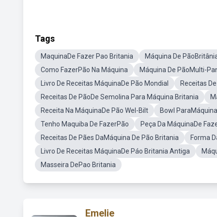
Tags
MaquinaDe Fazer Pao Britania
Máquina De PãoBritâni
Como FazerPão Na Máquina
Máquina De PãoMulti-Pa
Livro De Receitas MáquinaDe Pão Mondial
Receitas De
Receitas De PãoDe Semolina Para Máquina Britania
M
Receita Na MáquinaDe Pão Wel-Bilt
Bowl ParaMáquina 
Tenho Maquiba De FazerPão
Peça Da MáquinaDe Fazer
Receitas De Pães DaMáquina De Pão Britania
Forma D
Livro De Receitas MáquinaDe Páo Britania Antiga
Máqu
Masseira DePao Britania
Emelie