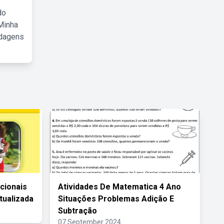
do
Minha
rdagens
acionais
Atividades De Matematica 4 Ano
tualizada
Situações Problemas Adição E
Subtração
07 September 2024