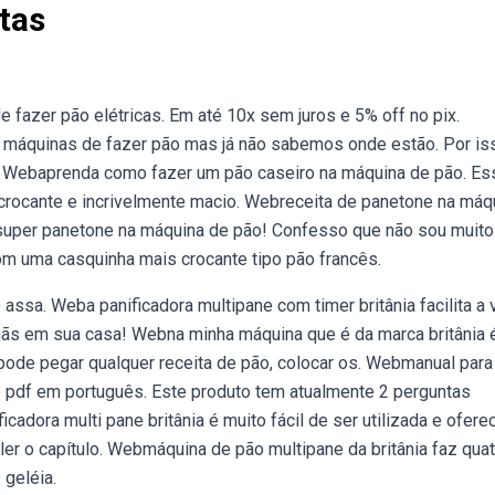
tas
fazer pão elétricas. Em até 10x sem juros e 5% off no pix.
máquinas de fazer pão mas já não sabemos onde estão. Por is
ra. Webaprenda como fazer um pão caseiro na máquina de pão. Es
ta crocante e incrivelmente macio. Webreceita de panetone na máq
 super panetone na máquina de pão! Confesso que não sou muito 
m uma casquinha mais crocante tipo pão francês.
ssa. Weba panificadora multipane com timer britânia facilita a 
ãs em sua casa! Webna minha máquina que é da marca britânia 
 pode pegar qualquer receita de pão, colocar os. Webmanual para
 o pdf em português. Este produto tem atualmente 2 perguntas
adora multi pane britânia é muito fácil de ser utilizada e ofere
 ler o capítulo. Webmáquina de pão multipane da britânia faz qua
geléia.