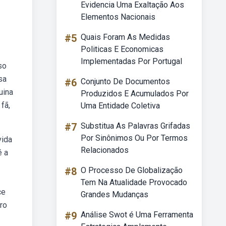
Evidencia Uma Exaltação Aos
Elementos Nacionais
#5
Quais Foram As Medidas
Politicas E Economicas
Implementadas Por Portugal
so
sa
#6
Conjunto De Documentos
uina
Produzidos E Acumulados Por
fã,
Uma Entidade Coletiva
#7
Substitua As Palavras Grifadas
Por Sinônimos Ou Por Termos
vida
Relacionados
é a
#8
O Processo De Globalização
Tem Na Atualidade Provocado
ce
Grandes Mudanças
tro
#9
Análise Swot é Uma Ferramenta