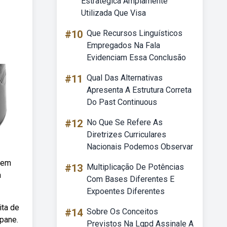
Estrategica Amplamente
Utilizada Que Visa
#10
Que Recursos Linguísticos
Empregados Na Fala
Evidenciam Essa Conclusão
#11
Qual Das Alternativas
Apresenta A Estrutura Correta
Do Past Continuous
#12
No Que Se Refere As
Diretrizes Curriculares
Nacionais Podemos Observar
f em
#13
Multiplicação De Potências
a
Com Bases Diferentes E
Expoentes Diferentes
ita de
#14
Sobre Os Conceitos
 pane.
Previstos Na Lgpd Assinale A