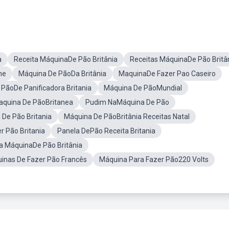
a
Receita MáquinaDe Pão Britânia
Receitas MáquinaDe Pão Britâ
ne
Máquina De PãoDa Britânia
MaquinaDe Fazer Pao Caseiro
 PãoDe Panificadora Britania
Máquina De PãoMundial
aquina De PãoBritanea
Pudim NaMáquina De Pão
De Pão Britania
Máquina De PãoBritânia Receitas Natal
 Pão Britania
Panela DePão Receita Britania
a MáquinaDe Pão Britânia
inas De Fazer Pão Francês
Máquina Para Fazer Pão220 Volts