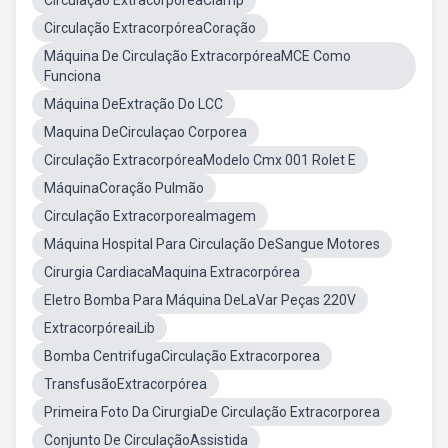
Circulação ExtracorpóreaClamp
Circulação ExtracorpóreaCoração
Máquina De Circulação ExtracorpóreaMCE Como
Funciona
Máquina DeExtração Do LCC
Maquina DeCirculaçao Corporea
Circulação ExtracorpóreaModelo Cmx 001 Rolet E
MáquinaCoração Pulmão
Circulação ExtracorporeaImagem
Máquina Hospital Para Circulação DeSangue Motores
Cirurgia CardiacaMaquina Extracorpórea
Eletro Bomba Para Máquina DeLaVar Peças 220V
ExtracorpóreaiLib
Bomba CentrifugaCirculação Extracorporea
TransfusãoExtracorpórea
Primeira Foto Da CirurgiaDe Circulação Extracorporea
Conjunto De CirculaçãoAssistida