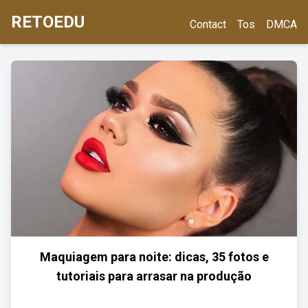
RETOEDU
Contact
Tos
DMCA
Maquiagem para noite: dicas, 35 fotos e
tutoriais para arrasar na produção