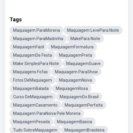
Tags
Maquiagem ParaMorena
Maquiagem LevePara Noite
Maquiagem ParaMadrinha
MakePara Noite
MaquiagemFacil
MaquiagemFormatura
MaquiagemDe Festa
MaquiagemPreta
Make SimplesPara Noite
MaquiagemSuave
Maquiagens Fofas
Maquiagem ParaShow
Fotos DeMaquiagem
MaquiagemNoiva
MaquiagemBalada
MaquiagemRosa
Curso DeMaquiagem
MaquiagemDo Brasil
MaquiagemCasamento
MaquiagemPerfeita
Maquiagem ParaNoiva Pele Morena
MaquiagemPesada
MaquiagemBasica
Tudo SobreMaquiagem
MaquiagemBrasileira