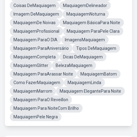
Coisas DeMaquiagem
MaquiagemDelineador
Imagem DeMaquiagem
MaquiagemNoturna
MaquiagemDe Noivas
Maquiagem BásicaPara Noite
MaquiagemProfissional
Maquiagem ParaPele Clara
Maquiagem ParaO DIA
ImagensMaquiagem
Maquiagem ParaAniversário
Tipos DeMaquiagem
MaquiagemCompleta
Dicas DeMaquiagem
MaquiagemGlitter
BelezaMaquiagem
Maquiagem ParaArassar Noite
MaquiagemBatom
Como FazerMaquiagem
MaquiagemLinda
MaquiagemMarrom
Maquiagem ElegantePara Noite
Maquiagem ParaO Reveillon
Maquiagem Para NoiteCom Brilho
MaquiagemPele Negra