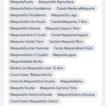
MaqueteFeudo
MaqueteDe Agricultura
MaqueteSobre Feudalismo
Cidade MedievalMaquete
MaqueteDo Feudalismo
MaqueteDe Lago
MaquetesDe Um Feudo
CasteloMaquetes 7 Ano
MaqueteDe História
Maquete Espaco7 Ano
MaqueteSobre O Feudo
Feudo MaqueteImagens
Maquete Vulcão7 Ano
Castelo Maquete7Ano
MaqueteEscolar Fazenda
Feudo MaqueteBem Feito
MaqueteSobre O Quadril
MaqueteLagoa
MaqueteIdade Media
Modelo De MaqueteEscolar 7O Ano
Como Fazer 7Misturinha De
Fotos De MaqueteDos Feudos
MaqueteReino
Maquete Feudal
Maquetes Camera7 Ano
MaqueteDo Sistema Feudal
MaqueteSobre a Escocia
Como Fazer MaqueteDe Celeiro