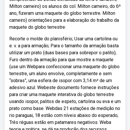
Milton carneiro) os alunos do col. Milton carneiro, do 6º
ano, fizeram uma maquete do globo terrestre. Milton
carneiro) orientações para a elaboração do trabalho da
maquete do globo terrestre:
Recorte o molde do planisfério; Usar uma cartolina ou
e. v. a para armação; Para o tamanho da armação basta
utilizar um prato (duas bases para sobrepor o palito);
Furo dentro da armação para que mostre a maquete
(use um Webpara confeccionar uma maquete do globo
terrestre, um aluno envolve, completamente e sem
“sobras”, uma esfera de isopor com 3,14 m² de um
adesivo azul. Webeste documento fornece instruções
para criar uma maquete interativa do globo terrestre
usando isopor, palitos de espeto, cartolina ou eva e um
prato como base. Webdas 21 estações de medição no
rio paraguai, 18 estão com níveis abaixo do esperado;
Três réguas estão em patamares negativos. Weba
teoria e prática, se dá na produção dos recursos