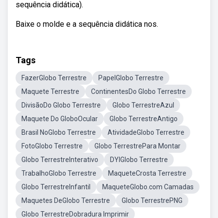
sequência didática).
Baixe o molde e a sequência didática nos.
Tags
FazerGlobo Terrestre
PapelGlobo Terrestre
Maquete Terrestre
ContinentesDo Globo Terrestre
DivisãoDo Globo Terrestre
Globo TerrestreAzul
Maquete Do GloboOcular
Globo TerrestreAntigo
Brasil NoGlobo Terrestre
AtividadeGlobo Terrestre
FotoGlobo Terrestre
Globo TerrestrePara Montar
Globo TerrestreInterativo
DYIGlobo Terrestre
TrabalhoGlobo Terrestre
MaqueteCrosta Terrestre
Globo TerrestreInfantil
MaqueteGlobo.com Camadas
Maquetes DeGlobo Terrestre
Globo TerrestrePNG
Globo TerrestreDobradura Imprimir