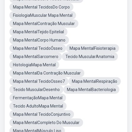
Mapa Mental TecidosDo Corpo
FisiologiaMuscular Mapa Mental
Mapa MentalContração Muscular
Mapa MentalTejido Epitelial
Mapa MentalCorpo Humano
Mapa Mental TecidoÓsseo
Mapa MentalFisioterapia
Mapa MentalSarcomero
Tecido MuscularAnatomia
HistologiaMapa Mental
Mapa MentalDa Contração Muscular
Mapa Mental TecidoOsseo7
Mapa MentalRespiração
Tecido MuscularDesenho
Mapa MentalBacteriologia
FermentaçãoMapa Mental
Tecido AdultoMapa Mental
Mapa Mental TecidoConjuntivo
Mapa MentalCompleto Do Muscular
Mapa MentalMúsculo Liso