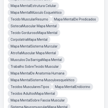
Mapa MentalEstrutura Celular
Mapa MentalMúsculo Esquelético
Tecido MuscularResumo
Mapa MentalDe Predicados
SistecaMuscular Mapa Mental
Tecido GordurosoMapa Mental
CorpolatriaMapa Mental
Mapa MentalSistema Murcular
AtrofiaMuscular Mapa Mental
Musculos Da BarrigaMapa Mental
Trabalho SobreTecido Muscular
Mapa MentalDe Anatomia Humana
Mapa MentalSistema Musculoesquelético
Tecidos MuscularesTipos
Mapa MentalEndócrino
Tecidos AdultosMapa Mental
Mapa MentalSobre Fascia Muscular
Sistema NeuromuscularMapa Mental