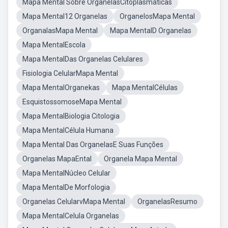
Mapa Mental Sobre OrganelasCitoplasmáticas
Mapa Mental12 Organelas
OrganelosMapa Mental
OrganalasMapa Mental
Mapa MentalD Organelas
Mapa MentalEscola
Mapa MentalDas Organelas Celulares
Fisiologia CelularMapa Mental
Mapa MentalOrganekas
Mapa MentalCélulas
EsquistossomoseMapa Mental
Mapa MentalBiologia Citologia
Mapa MentalCélula Humana
Mapa Mental Das OrganelasE Suas Funções
Organelas MapaEntal
Organela Mapa Mental
Mapa MentalNúcleo Celular
Mapa MentalDe Morfologia
Organelas CelularvMapa Mental
OrganelasResumo
Mapa MentalCelula Organelas