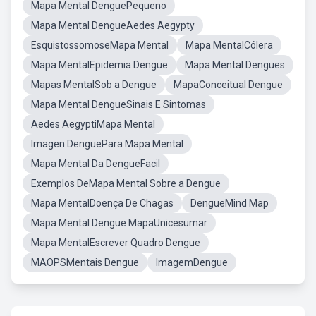
Mapa Mental DenguePequeno
Mapa Mental DengueAedes Aegypty
EsquistossomoseMapa Mental
Mapa MentalCólera
Mapa MentalEpidemia Dengue
Mapa Mental Dengues
Mapas MentalSob a Dengue
MapaConceitual Dengue
Mapa Mental DengueSinais E Sintomas
Aedes AegyptiMapa Mental
Imagen DenguePara Mapa Mental
Mapa Mental Da DengueFacil
Exemplos DeMapa Mental Sobre a Dengue
Mapa MentalDoença De Chagas
DengueMind Map
Mapa Mental Dengue MapaUnicesumar
Mapa MentalEscrever Quadro Dengue
MAOPSMentais Dengue
ImagemDengue