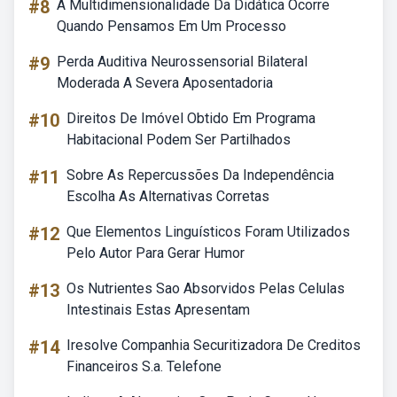
#8
A Multidimensionalidade Da Didática Ocorre
Quando Pensamos Em Um Processo
#9
Perda Auditiva Neurossensorial Bilateral
Moderada A Severa Aposentadoria
#10
Direitos De Imóvel Obtido Em Programa
Habitacional Podem Ser Partilhados
#11
Sobre As Repercussões Da Independência
Escolha As Alternativas Corretas
#12
Que Elementos Linguísticos Foram Utilizados
Pelo Autor Para Gerar Humor
#13
Os Nutrientes Sao Absorvidos Pelas Celulas
Intestinais Estas Apresentam
#14
Iresolve Companhia Securitizadora De Creditos
Financeiros S.a. Telefone