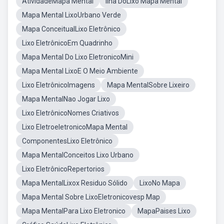
AtividadeMapa Mental
Ilha DoLixo Mapa Mental
Mapa Mental LixoUrbano Verde
Mapa ConceitualLixo Eletrônico
Lixo EletrônicoEm Quadrinho
Mapa Mental Do Lixo EletronicoMini
Mapa Mental LixoE O Meio Ambiente
Lixo EletrônicoImagens
Mapa MentalSobre Lixeiro
Mapa MentalNao Jogar Lixo
Lixo EletrônicoNomes Criativos
Lixo EletroeletronicoMapa Mental
ComponentesLixo Eletrônico
Mapa MentalConceitos Lixo Urbano
Lixo EletrônicoRepertorios
Mapa MentalLixox Residuo Sólido
LixoNo Mapa
Mapa Mental Sobre LixoEletronicovesp Map
Mapa MentalPara Lixo Eletronico
MapaPaises Lixo