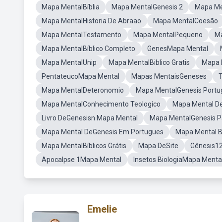
Mapa MentalBíblia
Mapa MentalGenesis 2
Mapa Me
Mapa MentalHistoria De Abraao
Mapa MentalCoesão
Mapa MentalTestamento
Mapa MentalPequeno
Ma
Mapa MentalBíblico Completo
GenesMapa Mental
Mapa MentalUnip
Mapa MentalBiblico Gratis
Mapa 
PentateucoMapa Mental
Mapas MentaisGeneses
T
Mapa MentalDeteronomio
Mapa MentalGenesis Portu
Mapa MentalConhecimento Teologico
Mapa Mental De
Livro DeGenesisn Mapa Mental
Mapa MentalGenesis Pa
Mapa Mental DeGenesis Em Portugues
Mapa Mental Bí
Mapa MentalBíblicos Grátis
Mapa DeSite
Gênesis1
Apocalpse 1Mapa Mental
Insetos BiologiaMapa Menta
Emelie