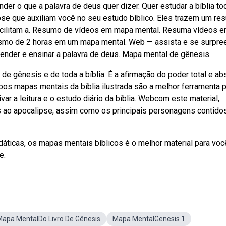
der o que a palavra de deus quer dizer. Quer estudar a bíblia t
se que auxiliam você no seu estudo bíblico. Eles trazem um re
 facilitam a. Resumo de vídeos em mapa mental. Resuma vídeos 
esmo de 2 horas em um mapa mental. Web — assista e se surpre
ender e ensinar a palavra de deus. Mapa mental de gênesis.
de gênesis e de toda a bíblia. É a afirmação do poder total e ab
ebos mapas mentais da bíblia ilustrada são a melhor ferramenta 
var a leitura e o estudo diário da bíblia. Webcom este material,
 ao apocalipse, assim como os principais personagens contidos
dáticas, os mapas mentais bíblicos é o melhor material para vo
e.
apa MentalDo Livro De Gênesis
Mapa MentalGenesis 1