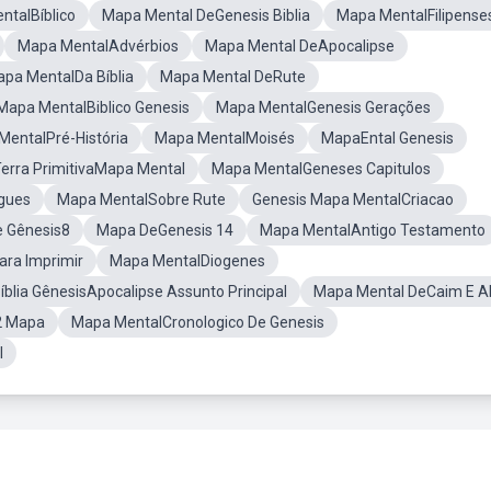
ntalBíblico
Mapa Mental DeGenesis Biblia
Mapa MentalFilipense
Mapa MentalAdvérbios
Mapa Mental DeApocalipse
pa MentalDa Bíblia
Mapa Mental DeRute
Mapa MentalBiblico Genesis
Mapa MentalGenesis Gerações
MentalPré-História
Mapa MentalMoisés
MapaEntal Genesis
erra PrimitivaMapa Mental
Mapa MentalGeneses Capitulos
gues
Mapa MentalSobre Rute
Genesis Mapa MentalCriacao
 Gênesis8
Mapa DeGenesis 14
Mapa MentalAntigo Testamento
ra Imprimir
Mapa MentalDiogenes
blia GênesisApocalipse Assunto Principal
Mapa Mental DeCaim E A
2 Mapa
Mapa MentalCronologico De Genesis
l