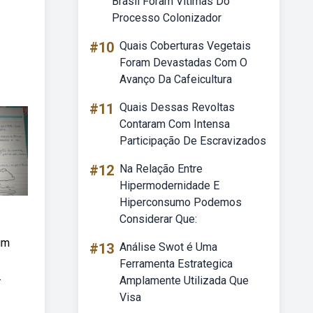
Brasil Foram Vítimas Do
Processo Colonizador
#10
Quais Coberturas Vegetais
Foram Devastadas Com O
Avanço Da Cafeicultura
#11
Quais Dessas Revoltas
Contaram Com Intensa
Participação De Escravizados
#12
Na Relação Entre
Hipermodernidade E
Hiperconsumo Podemos
Considerar Que:
um
#13
Análise Swot é Uma
Ferramenta Estrategica
.
Amplamente Utilizada Que
Visa