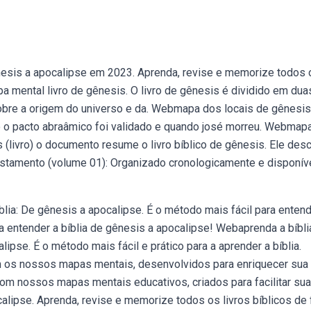
nesis a apocalipse em 2023. Aprenda, revise e memorize todos 
apa mental livro de gênesis. O livro de gênesis é dividido em dua
obre a origem do universo e da. Webmapa dos locais de gênesi
o o pacto abraâmico foi validado e quando josé morreu. Webmap
is (livro) o documento resume o livro bíblico de gênesis. Ele des
testamento (volume 01): Organizado cronologicamente e disponív
a: De gênesis a apocalipse. É o método mais fácil para entend
a entender a bíblia de gênesis a apocalipse! Webaprenda a bíbl
ipse. É o método mais fácil e prático para a aprender a bíblia.
 os nossos mapas mentais, desenvolvidos para enriquecer sua
m nossos mapas mentais educativos, criados para facilitar sua
lipse. Aprenda, revise e memorize todos os livros bíblicos de