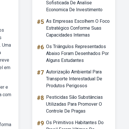
Sofisticada De Analise
Economica De Investimento
#5
As Empresas Escolhem O Foco
Estratégico Conforme Suas
os
Capacidades Internas
s
s. Uma
#6
Os Triângulos Representados
a
Abaixo Foram Desenhados Por
creve
Alguns Estudantes
el em
#7
Autorização Ambiental Para
Transporte Interestadual De
Produtos Perigosos
er e
ia com
#8
Pesticidas São Substâncias
Utilizadas Para Promover O
Controle De Pragas
#9
Os Primitivos Habitantes Do
 forma