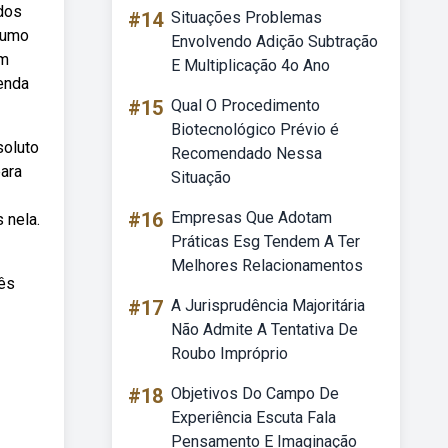
odos
#14
Situações Problemas
sumo
Envolvendo Adição Subtração
em
E Multiplicação 4o Ano
enda
#15
Qual O Procedimento
Biotecnológico Prévio é
soluto
Recomendado Nessa
para
Situação
#16
Empresas Que Adotam
 nela.
Práticas Esg Tendem A Ter
Melhores Relacionamentos
cês
#17
A Jurisprudência Majoritária
Não Admite A Tentativa De
Roubo Impróprio
#18
Objetivos Do Campo De
Experiência Escuta Fala
Pensamento E Imaginação