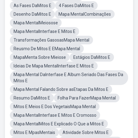
As Fases DaMitos E
4 Fases DaMitos E
Desenho DaMitos E
Mapa MentalCombinações
Mapa MentalMeiosose
Mapa MentalInterfase E Mitos E
Transformações GasosasMapa Mental
Reusmo De Mitos E EMapa Mental
MapaMenta Sobre Mieiose
Estágios DaMitos E
Ideias De Mapa MentalInterfase E Mitos E
Mapa Mental DaInterfase E Album Seriado Das Fases Da
Mitos E
Mapa Mental Falando Sobre asEtapas Da Mitos E
Resumo DaMitos E
Folha Para FazerMapa Mental
Mitos E Meios E Dos VegetaisMapa Mental
Mapa MentalInterfase E Mitos E Cromosso
Mapa MentalMitos E Explicado O Que a Mitos E
Mitos E MpasMentais
Atividade Sobre Mitos E