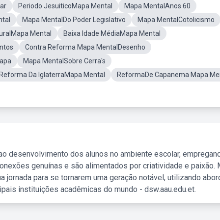
ar
Periodo JesuiticoMapa Mental
Mapa MentalAnos 60
tal
Mapa MentalDo Poder Legislativo
Mapa MentalCotolicismo
uralMapa Mental
Baixa Idade MédiaMapa Mental
ntos
Contra Reforma Mapa MentalDesenho
Mapa
Mapa MentalSobre Cerra's
Reforma Da IglaterraMapa Mental
ReformaDe Capanema Mapa Men
 ao desenvolvimento dos alunos no ambiente escolar, empregan
nexões genuínas e são alimentados por criatividade e paixão. 
a jornada para se tornarem uma geração notável, utilizando abo
ipais instituições acadêmicas do mundo - dsw.aau.edu.et.