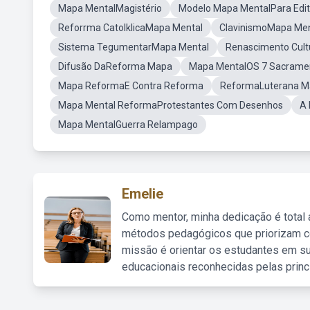
Mapa MentalMagistério
Modelo Mapa MentalPara Edit
Reforrma CatolklicaMapa Mental
ClavinismoMapa Men
Sistema TegumentarMapa Mental
Renascimento Cult
Difusão DaReforma Mapa
Mapa MentalOS 7 Sacrame
Mapa ReformaE Contra Reforma
ReformaLuterana 
Mapa Mental ReformaProtestantes Com Desenhos
A 
Mapa MentalGuerra Relampago
Emelie
Como mentor, minha dedicação é total
métodos pedagógicos que priorizam co
missão é orientar os estudantes em su
educacionais reconhecidas pelas princ