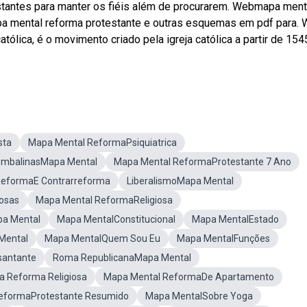
estantes para manter os fiéis além de procurarem. Webmapa ment
apa mental reforma protestante e outras esquemas em pdf para.
tólica, é o movimento criado pela igreja católica a partir de 154
sta
Mapa Mental ReformaPsiquiatrica
mbalinasMapa Mental
Mapa Mental ReformaProtestante 7 Ano
ReformaE Contrarreforma
LiberalismoMapa Mental
osas
Mapa Mental ReformaReligiosa
pa Mental
Mapa MentalConstitucional
Mapa MentalEstado
Mental
Mapa MentalQuem Sou Eu
Mapa MentalFunções
santante
Roma RepublicanaMapa Mental
a Reforma Religiosa
Mapa Mental ReformaDe Apartamento
eformaProtestante Resumido
Mapa MentalSobre Yoga