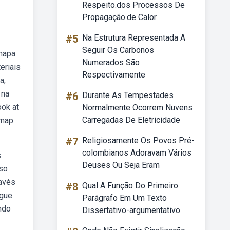
Respeito.dos Processos De
Propagação.de Calor
#5
Na Estrutura Representada A
Seguir Os Carbonos
 mapa
Numerados São
eriais
Respectivamente
a,
 na
#6
Durante As Tempestades
ook at
Normalmente Ocorrem Nuvens
Carregadas De Eletricidade
 map
#7
Religiosamente Os Povos Pré-
colombianos Adoravam Vários
s
Deuses Ou Seja Eram
sso
ravés
#8
Qual A Função Do Primeiro
egue
Parágrafo Em Um Texto
ndo
Dissertativo-argumentativo