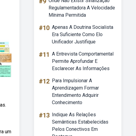
#9
Onde Não Existir Sinalização
Regulamentadora A Velocidade
Mínima Permitida
#10
Apenas A Doutrina Socialista
Era Suficiente Como Elo
Unificador Justifique
#11
A Entrevista Comportamental
Permite Aprofundar E
Esclarecer As Informações
#12
Para Impulsionar A
Aprendizagem Formar
Entendimento Adquirir
Conhecimento
as.
#13
Indique As Relações
Semânticas Estabelecidas
Pelos Conectivos Em
era um