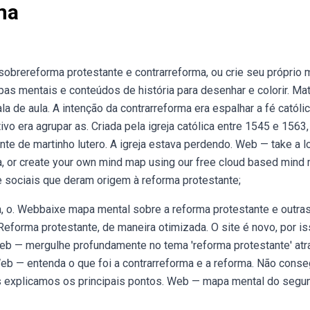
ma
brereforma protestante e contrarreforma, ou crie seu próprio
s mentais e conteúdos de história para desenhar e colorir. Mat
a de aula. A intenção da contrarreforma era espalhar a fé católic
vo era agrupar as. Criada pela igreja católica entre 1545 e 1563,
nte de martinho lutero. A igreja estava perdendo. Web — take a l
ma, or create your own mind map using our free cloud based mind
e sociais que deram origem à reforma protestante;
a, o. Webbaixe mapa mental sobre a reforma protestante e outra
eforma protestante, de maneira otimizada. O site é novo, por i
eb — mergulhe profundamente no tema 'reforma protestante' at
eb — entenda o que foi a contrarreforma e a reforma. Não cons
nós explicamos os principais pontos. Web — mapa mental do segu