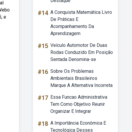
Destaque
al
 Webo
#14
A Conquista Matemática Livro
5, e
De Práticas E
Acompanhamento Da
Aprendizagem
#15
Veículo Automotor De Duas
Rodas Conduzido Em Posição
Sentada Denomina-se
#16
Sobre Os Problemas
Ambientais Brasileiros
Marque A Alternativa Incorreta
#17
Essa Funcao Administrativa
Tem Como Objetivo Reunir
Organizar E Integrar
#18
A Importância Econômica E
Tecnológica Desses