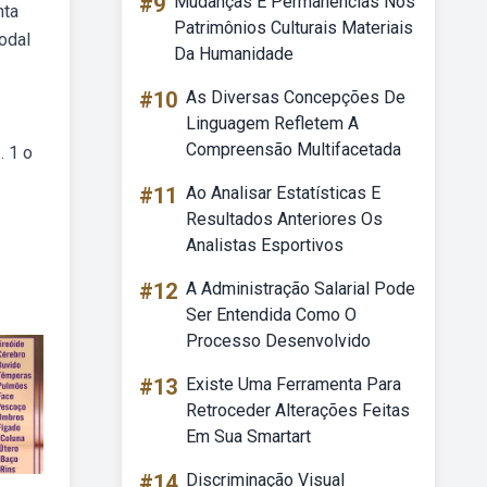
#9
Mudanças E Permanências Nos
nta
Patrimônios Culturais Materiais
odal
Da Humanidade
#10
As Diversas Concepções De
Linguagem Refletem A
Compreensão Multifacetada
. 1 o
#11
Ao Analisar Estatísticas E
Resultados Anteriores Os
Analistas Esportivos
#12
A Administração Salarial Pode
Ser Entendida Como O
Processo Desenvolvido
#13
Existe Uma Ferramenta Para
Retroceder Alterações Feitas
Em Sua Smartart
#14
Discriminação Visual