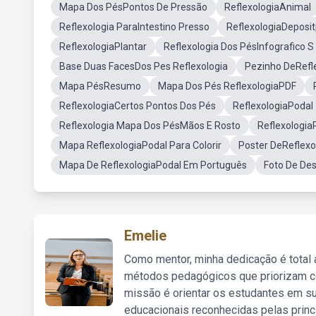
Mapa Dos PésPontos De Pressão
ReflexologiaAnimal
Reflexologia ParaIntestino Presso
ReflexologiaDeposi
ReflexologiaPlantar
Reflexologia Dos PésInfografico S
Base Duas FacesDos Pes Reflexologia
Pezinho DeRefl
Mapa PésResumo
Mapa Dos Pés ReflexologiaPDF
ReflexologiaCertos Pontos Dos Pés
ReflexologiaPoda
Reflexologia Mapa Dos PésMãos E Rosto
Reflexologia
Mapa ReflexologiaPodal Para Colorir
Poster DeReflexo
Mapa De ReflexologiaPodal Em Português
Foto De De
Emelie
Como mentor, minha dedicação é total
métodos pedagógicos que priorizam co
missão é orientar os estudantes em su
educacionais reconhecidas pelas princ