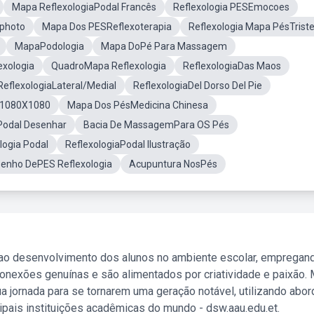
Mapa ReflexologiaPodal Francês
Reflexologia PESEmocoes
tphoto
Mapa Dos PESReflexoterapia
Reflexologia Mapa PésTrist
MapaPodologia
Mapa DoPé Para Massagem
exologia
QuadroMapa Reflexologia
ReflexologiaDas Maos
ReflexologiaLateral/Medial
ReflexologiaDel Dorso Del Pie
l 1080X1080
Mapa Dos PésMedicina Chinesa
Podal Desenhar
Bacia De MassagemPara OS Pés
logia Podal
ReflexologiaPodal Ilustração
senho DePES Reflexologia
Acupuntura NosPés
 ao desenvolvimento dos alunos no ambiente escolar, empregan
nexões genuínas e são alimentados por criatividade e paixão. 
a jornada para se tornarem uma geração notável, utilizando abo
ipais instituições acadêmicas do mundo - dsw.aau.edu.et.