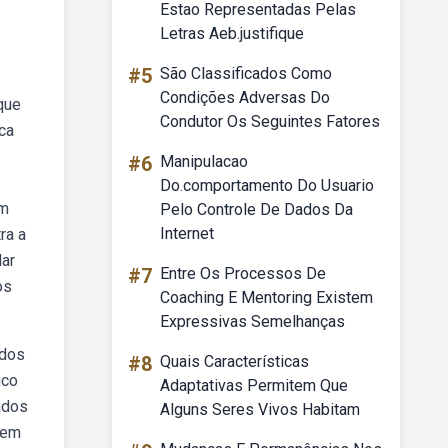
Estao Representadas Pelas
Letras Aeb.justifique
#5
São Classificados Como
Condições Adversas Do
que
Condutor Os Seguintes Fatores
ca
#6
Manipulacao
Do.comportamento Do Usuario
em
Pelo Controle De Dados Da
Internet
ra a
lar
#7
Entre Os Processos De
os
Coaching E Mentoring Existem
Expressivas Semelhanças
 dos
#8
Quais Características
ico
Adaptativas Permitem Que
ados
Alguns Seres Vivos Habitam
 em