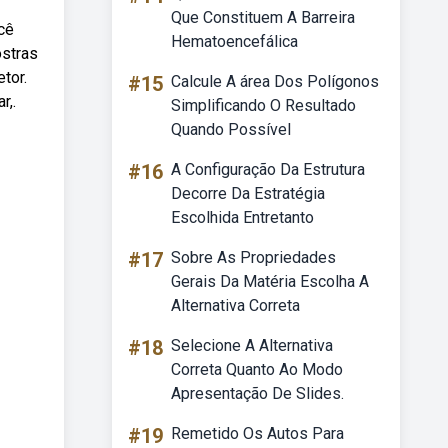
Que Constituem A Barreira
cê
Hematoencefálica
ostras
tor.
#15
Calcule A área Dos Polígonos
r,.
Simplificando O Resultado
Quando Possível
#16
A Configuração Da Estrutura
Decorre Da Estratégia
Escolhida Entretanto
#17
Sobre As Propriedades
Gerais Da Matéria Escolha A
Alternativa Correta
#18
Selecione A Alternativa
Correta Quanto Ao Modo
Apresentação De Slides.
#19
Remetido Os Autos Para