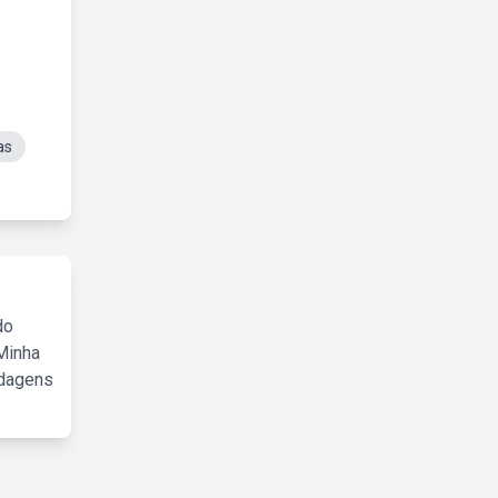
as
do
Minha
rdagens