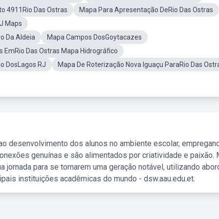
o 4911Rio Das Ostras
Mapa Para Apresentação DeRio Das Ostras
RJ Maps
o Da Aldeia
Mapa Campos DosGoytacazes
s EmRio Das Ostras Mapa Hidrográfico
o DosLagos RJ
Mapa De Roterização Nova Iguaçu ParaRio Das Ostr
 ao desenvolvimento dos alunos no ambiente escolar, empregan
nexões genuínas e são alimentados por criatividade e paixão. 
a jornada para se tornarem uma geração notável, utilizando abo
ipais instituições acadêmicas do mundo - dsw.aau.edu.et.