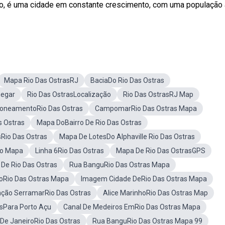
iro, é uma cidade em constante crescimento, com uma população 
Mapa Rio Das OstrasRJ
BaciaDo Rio Das Ostras
hegar
Rio Das OstrasLocalização
Rio Das OstrasRJ Map
oneamentoRio Das Ostras
CampomarRio Das Ostras Mapa
s Ostras
Mapa DoBairro De Rio Das Ostras
Rio Das Ostras
Mapa De LotesDo Alphaville Rio Das Ostras
No Mapa
Linha 6Rio Das Ostras
Mapa De Rio Das OstrasGPS
De Rio Das Ostras
Rua BanguRio Das Ostras Mapa
Rio Das Ostras Mapa
Imagem Cidade DeRio Das Ostras Mapa
nção SerramarRio Das Ostras
Alice MarinhoRio Das Ostras Map
asPara Porto Açu
Canal De Medeiros EmRio Das Ostras Mapa
 De JaneiroRio Das Ostras
Rua BanguRio Das Ostras Mapa 99