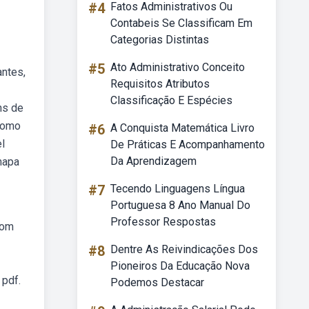
#4
Fatos Administrativos Ou
Contabeis Se Classificam Em
Categorias Distintas
#5
Ato Administrativo Conceito
antes,
Requisitos Atributos
Classificação E Espécies
ns de
 como
#6
A Conquista Matemática Livro
l
De Práticas E Acompanhamento
Da Aprendizagem
mapa
#7
Tecendo Linguagens Língua
Portuguesa 8 Ano Manual Do
Professor Respostas
com
#8
Dentre As Reivindicações Dos
Pioneiros Da Educação Nova
 pdf.
Podemos Destacar