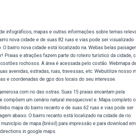
 de infográficos, mapas e outras informações sobre temas relev
irro nova cidade e de suas 82 ruas e vias pode ser visualizado
. O bairro nova cidade está localizado na. Webas belas paisage
! Praias e atrações fazem parte do roteiro turístico da cidade,
os costões rochosos. A área é acessada pelo costão. Webmapa de
uas avenidas, estradas, ruas, travessas, etc. Webutilize nosso 
ruas e coordenadas de gps dos locais do seu interesse.
generosa com rio das ostras. Suas 15 praias encantam pela
que compõem um cenário natural inesquecivel e. Mapa completo 
Webo mapa do bairro recanto e de suas 62 ruas e vias pode ser
agem abaixo. O bairro recanto está localizado na cidade de rio.
, município de mapa (brésil) para impressão e para download em
directions in google maps.