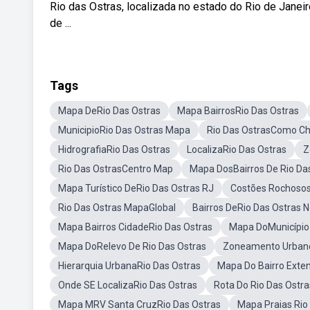
Rio das Ostras, localizada no estado do Rio de Jane
de ...
Tags
Mapa DeRio Das Ostras
Mapa BairrosRio Das Ostras
MunicipioRio Das Ostras Mapa
Rio Das OstrasComo C
HidrografiaRio Das Ostras
LocalizaRio Das Ostras
Z
Rio Das OstrasCentro Map
Mapa DosBairros De Rio Da
Mapa Turístico DeRio Das Ostras RJ
Costões Rochosos
Rio Das Ostras MapaGlobal
Bairros DeRio Das Ostras 
Mapa Bairros CidadeRio Das Ostras
Mapa DoMunicípio 
Mapa DoRelevo De Rio Das Ostras
Zoneamento Urbano
Hierarquia UrbanaRio Das Ostras
Mapa Do Bairro Exte
Onde SE LocalizaRio Das Ostras
Rota Do Rio Das Ostr
Mapa MRV Santa CruzRio Das Ostras
Mapa Praias Rio