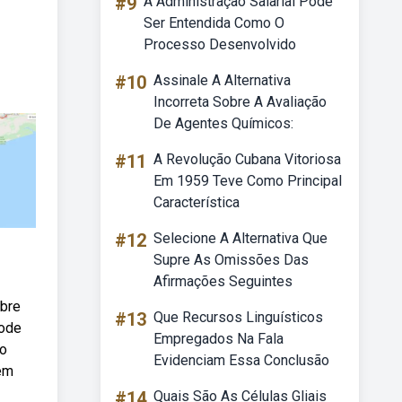
#9
A Administração Salarial Pode
Ser Entendida Como O
Processo Desenvolvido
#10
Assinale A Alternativa
Incorreta Sobre A Avaliação
De Agentes Químicos:
#11
A Revolução Cubana Vitoriosa
Em 1959 Teve Como Principal
Característica
#12
Selecione A Alternativa Que
Supre As Omissões Das
Afirmações Seguintes
obre
#13
Que Recursos Linguísticos
pode
Empregados Na Fala
bo
Evidenciam Essa Conclusão
gem
#14
Quais São As Células Gliais