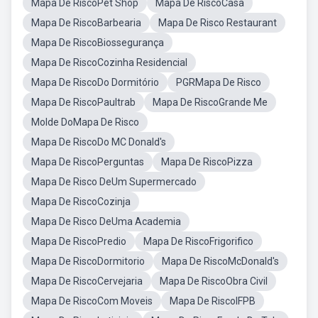
Mapa De RiscoPet Shop
Mapa De RiscoCasa
Mapa De RiscoBarbearia
Mapa De Risco Restaurant
Mapa De RiscoBiossegurança
Mapa De RiscoCozinha Residencial
Mapa De RiscoDo Dormitório
PGRMapa De Risco
Mapa De RiscoPaultrab
Mapa De RiscoGrande Me
Molde DoMapa De Risco
Mapa De RiscoDo MC Donald's
Mapa De RiscoPerguntas
Mapa De RiscoPizza
Mapa De Risco DeUm Supermercado
Mapa De RiscoCozinja
Mapa De Risco DeUma Academia
Mapa De RiscoPredio
Mapa De RiscoFrigorifico
Mapa De RiscoDormitorio
Mapa De RiscoMcDonald's
Mapa De RiscoCervejaria
Mapa De RiscoObra Civil
Mapa De RiscoCom Moveis
Mapa De RiscoIFPB