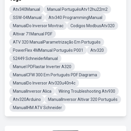
Atv340Manual
Manual PortuguêsAtv12hu22m2
SSW-04Manual
Atv340 ProgrammingManual
ManualDo Inversor Movtrac
Codigos ModbusAtv320
Altivar 71Manual PDF
ATV 320 ManualParametrização Em Português
PowerFlex 4MManual Português P001
Atv320
52449 SchneiderManual
Manuel PDFIastar Inverter A320
ManualCFW 300 Em Português PDF Diagrama
ManualDo Inversor Atv320u40n4c
ManualInversor Alica
Wiring Troubleshooting Atv930
Atv320Arduino
ManualInversor Altivar 320 Português
ManualIHM ATV Schneider