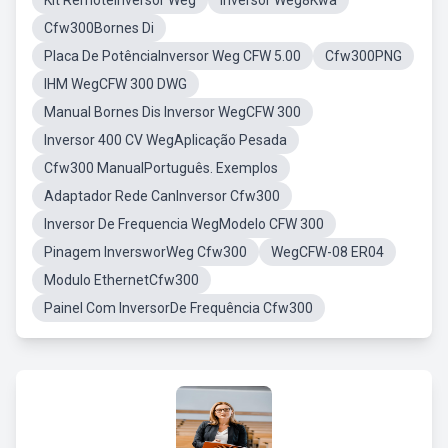
Kit RemoteInversor Weg
Inversor Weg8Kwa
Cfw300Bornes Di
Placa De PotênciaInversor Weg CFW 5.00
Cfw300PNG
IHM WegCFW 300 DWG
Manual Bornes Dis Inversor WegCFW 300
Inversor 400 CV WegAplicação Pesada
Cfw300 ManualPortuguês. Exemplos
Adaptador Rede CanInversor Cfw300
Inversor De Frequencia WegModelo CFW 300
Pinagem InversworWeg Cfw300
WegCFW-08 ER04
Modulo EthernetCfw300
Painel Com InversorDe Frequência Cfw300