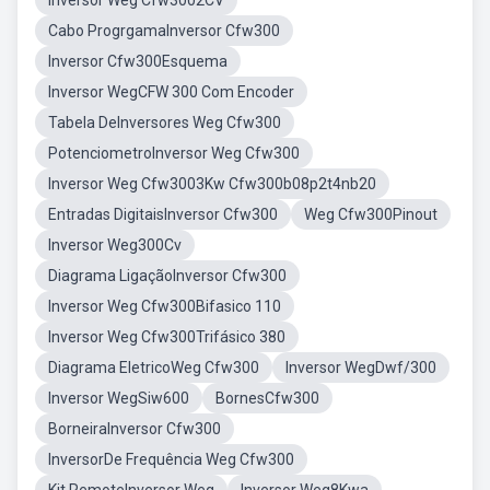
Inversor Weg Cfw3002CV
Cabo ProgrgamaInversor Cfw300
Inversor Cfw300Esquema
Inversor WegCFW 300 Com Encoder
Tabela DeInversores Weg Cfw300
PotenciometroInversor Weg Cfw300
Inversor Weg Cfw3003Kw Cfw300b08p2t4nb20
Entradas DigitaisInversor Cfw300
Weg Cfw300Pinout
Inversor Weg300Cv
Diagrama LigaçãoInversor Cfw300
Inversor Weg Cfw300Bifasico 110
Inversor Weg Cfw300Trifásico 380
Diagrama EletricoWeg Cfw300
Inversor WegDwf/300
Inversor WegSiw600
BornesCfw300
BorneiraInversor Cfw300
InversorDe Frequência Weg Cfw300