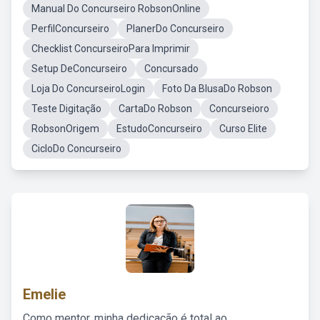
Manual Do Concurseiro RobsonOnline
PerfilConcurseiro
PlanerDo Concurseiro
Checklist ConcurseiroPara Imprimir
Setup DeConcurseiro
Concursado
Loja Do ConcurseiroLogin
Foto Da BlusaDo Robson
Teste Digitação
CartaDo Robson
Concurseioro
RobsonOrigem
EstudoConcurseiro
Curso Elite
CicloDo Concurseiro
Emelie
Como mentor, minha dedicação é total ao