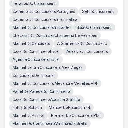
FeriadouDo Concurseiro
Caderno Do ConcurseiroPortugues
SetupConcurseiro
Caderno Do ConcurseiroInformatica
Manual Do ConcurseiroIniciante
GuiaDo Concurseiro
Checklist Do ConcurseiroEsquema De Revisões
Manual DoCandidato
A GramáticaDo Concurseiro
Casa Do ConcurseiroExcel
AdesivoDo Concurseiro
Agenda ConcurseiroFiscal
Manual De Um ConcurseiroAlex Viegas
ConcurseiroDe Tribunal
Manual Do ConcurseiroAlexandre Meirelles PDF
Papel De ParedeDo Concurseiro
Casa Do ConcurseiroApostila Gratuita
FotosDo Robson
Manuel DoRobinson 44
Manual DoPolicial
Planner Do ConcurseiroPDF
Planner Do ConcurseiroMinimalista Gratis