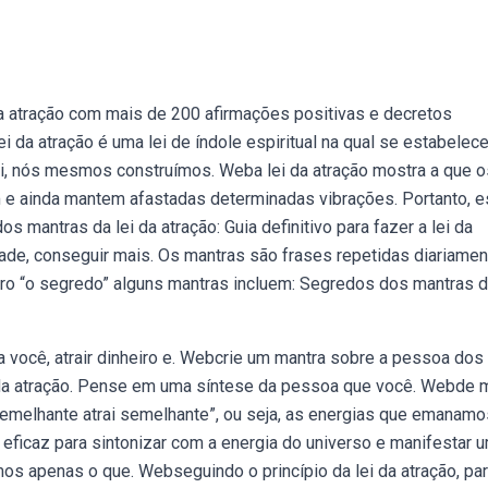
 atração com mais de 200 afirmações positivas e decretos
 da atração é uma lei de índole espiritual na qual se estabelec
ei, nós mesmos construímos. Weba lei da atração mostra a que o
e ainda mantem afastadas determinadas vibrações. Portanto, e
antras da lei da atração: Guia definitivo para fazer a lei da
ridade, conseguir mais. Os mantras são frases repetidas diariame
vro “o segredo” alguns mantras incluem: Segredos dos mantras d
para você, atrair dinheiro e. Webcrie um mantra sobre a pessoa do
lei da atração. Pense em uma síntese da pessoa que você. Webde
 “semelhante atrai semelhante”, ou seja, as energias que emanamo
 eficaz para sintonizar com a energia do universo e manifestar 
mos apenas o que. Webseguindo o princípio da lei da atração, pa