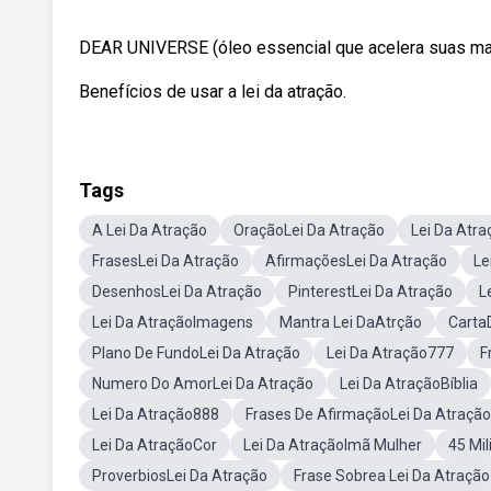
DEAR UNIVERSE (óleo essencial que acelera suas manife
Benefícios de usar a lei da atração.
Tags
A Lei Da Atração
OraçãoLei Da Atração
Lei Da Atr
FrasesLei Da Atração
AfirmaçõesLei Da Atração
Le
DesenhosLei Da Atração
PinterestLei Da Atração
L
Lei Da AtraçãoImagens
Mantra Lei DaAtrção
Carta
Plano De FundoLei Da Atração
Lei Da Atração777
F
Numero Do AmorLei Da Atração
Lei Da AtraçãoBíblia
Lei Da Atração888
Frases De AfirmaçãoLei Da Atração
Lei Da AtraçãoCor
Lei Da AtraçãoImã Mulher
45 Mi
ProverbiosLei Da Atração
Frase Sobrea Lei Da Atração