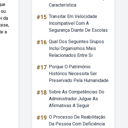
que
Característica
 ou
#15
Transitar Em Velocidade
ei da
Incompativel Com A
tese,
Segurança Diante De Escolas
te a
#16
Qual Dos Seguintes Grupos
Inclui Organismos Mais
Relacionados Entre Si
#17
Porque O Patrimônio
Histórico Necessita Ser
Preservado Pela Humanidade
#18
Sobre As Competências Do
Administrador Julgue As
Afirmativas A Seguir
#19
O Processo De Reabilitação
Da Pessoa Com Deficiência