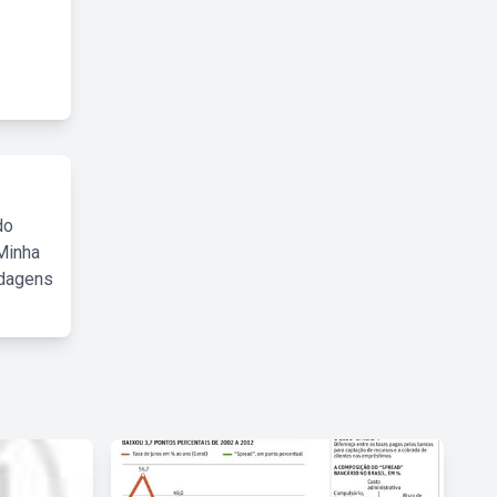
do
Minha
rdagens