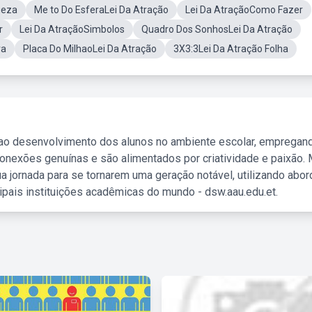
ueza
Me to Do EsferaLei Da Atração
Lei Da AtraçãoComo Fazer
r
Lei Da AtraçãoSimbolos
Quadro Dos SonhosLei Da Atração
ra
Placa Do MilhaoLei Da Atração
3X3:3Lei Da Atração Folha
 ao desenvolvimento dos alunos no ambiente escolar, empregan
nexões genuínas e são alimentados por criatividade e paixão. 
a jornada para se tornarem uma geração notável, utilizando abo
ipais instituições acadêmicas do mundo - dsw.aau.edu.et.