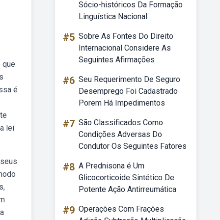
Sócio-históricos Da Formação
Linguística Nacional
#5
Sobre As Fontes Do Direito
Internacional Considere As
Seguintes Afirmações
e que
s
#6
Seu Requerimento De Seguro
ssa é
Desemprego Foi Cadastrado
Porem Há Impedimentos
nte
#7
São Classificados Como
a lei
Condições Adversas Do
Condutor Os Seguintes Fatores
s seus
#8
A Prednisona é Um
 modo
Glicocorticoide Sintético De
s,
Potente Ação Antirreumática
um
#9
Operações Com Frações
ra