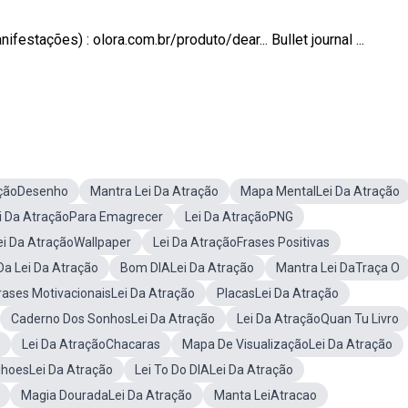
stações) : olora.com.br/produto/dear... Bullet journal ...
açãoDesenho
Mantra Lei Da Atração
Mapa MentalLei Da Atração
i Da AtraçãoPara Emagrecer
Lei Da AtraçãoPNG
ei Da AtraçãoWallpaper
Lei Da AtraçãoFrases Positivas
Da Lei Da Atração
Bom DIALei Da Atração
Mantra Lei DaTraça O
rases MotivacionaisLei Da Atração
PlacasLei Da Atração
Caderno Dos SonhosLei Da Atração
Lei Da AtraçãoQuan Tu Livro
Lei Da AtraçãoChacaras
Mapa De VisualizaçãoLei Da Atração
lihoesLei Da Atração
Lei To Do DIALei Da Atração
Magia DouradaLei Da Atração
Manta LeiAtracao