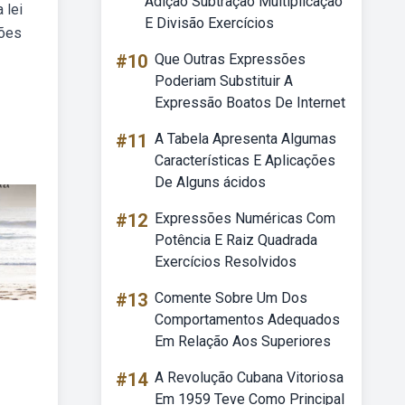
Adição Subtração Multiplicação
 lei
E Divisão Exercícios
ções
#10
Que Outras Expressões
Poderiam Substituir A
Expressão Boatos De Internet
#11
A Tabela Apresenta Algumas
Características E Aplicações
De Alguns ácidos
#12
Expressões Numéricas Com
Potência E Raiz Quadrada
Exercícios Resolvidos
#13
Comente Sobre Um Dos
Comportamentos Adequados
Em Relação Aos Superiores
#14
A Revolução Cubana Vitoriosa
Em 1959 Teve Como Principal