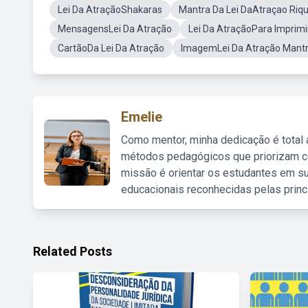
Lei Da AtraçãoShakaras
Mantra Da Lei DaAtraçao Riq
MensagensLei Da Atração
Lei Da AtraçãoPara Imprimi
CartãoDa Lei Da Atração
ImagemLei Da Atração Mant
Emelie
Como mentor, minha dedicação é total
métodos pedagógicos que priorizam co
missão é orientar os estudantes em su
educacionais reconhecidas pelas princ
Related Posts