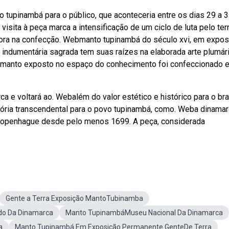
tupinambá para o público, que aconteceria entre os dias 29 a 
sita à peça marca a intensificação de um ciclo de luta pelo terr
 agora na confecção. Webmanto tupinambá do século xvi, em expo
A indumentária sagrada tem suas raízes na elaborada arte plumár
 o manto exposto no espaço do conhecimento foi confeccionado 
e voltará ao. Webalém do valor estético e histórico para o bras
ria transcendental para o povo tupinambá, como. Weba dinamar
 copenhague desde pelo menos 1699. A peça, considerada
Gente a Terra Exposição MantoTubinamba
do Da Dinamarca
Manto TupinambáMuseu Nacional Da Dinamarca
a
Manto Tupinambá Em Exposição Permanente GenteDe Terra