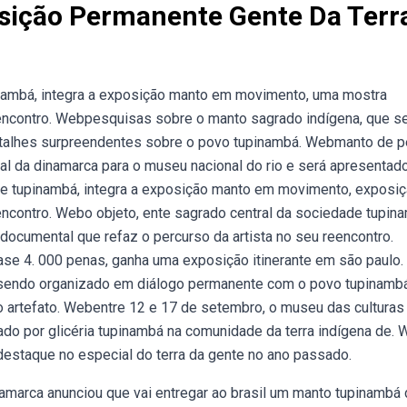
ição Permanente Gente Da Terr
inambá, integra a exposição manto em movimento, uma mostra
eencontro. Webpesquisas sobre o manto sagrado indígena, que s
detalhes surpreendentes sobre o povo tupinambá. Webmanto de 
al da dinamarca para o museu nacional do rio e será apresentad
de tupinambá, integra a exposição manto em movimento, exposi
encontro. Webo objeto, ente sagrado central da sociedade tupin
ocumental que refaz o percurso da artista no seu reencontro.
se 4. 000 penas, ganha uma exposição itinerante em são paulo.
 sendo organizado em diálogo permanente com o povo tupinamb
ao artefato. Webentre 12 e 17 de setembro, o museu das culturas
ado por glicéria tupinambá na comunidade da terra indígena de.
estaque no especial do terra da gente no ano passado.
namarca anunciou que vai entregar ao brasil um manto tupinambá