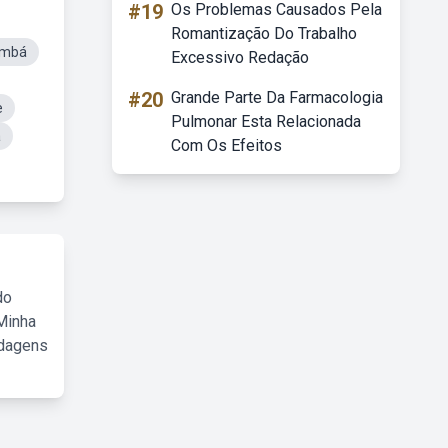
#19
Os Problemas Causados Pela
Romantização Do Trabalho
ambá
Excessivo Redação
#20
Grande Parte Da Farmacologia
e
Pulmonar Esta Relacionada
á
Com Os Efeitos
do
Minha
rdagens