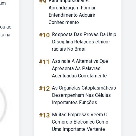
#9
Para Impulsionar A
 um
Aprendizagem Formar
Entendimento Adquirir
Conhecimento
rou ao
#10
Resposta Das Provas Da Unip
tá na
Disciplina Relações étnico-
raciais No Brasil
#11
Assinale A Alternativa Que
Apresenta As Palavras
Acentuadas Corretamente
#12
As Organelas Citoplasmáticas
Desempenham Nas Células
Importantes Funções
#13
Muitas Empresas Veem O
Comercio Eletronico Como
Uma Importante Vertente