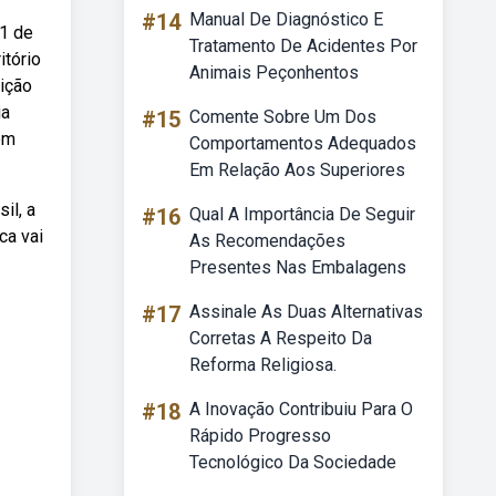
#14
Manual De Diagnóstico E
31 de
Tratamento De Acidentes Por
itório
Animais Peçonhentos
sição
ia
#15
Comente Sobre Um Dos
em
Comportamentos Adequados
Em Relação Aos Superiores
il, a
#16
Qual A Importância De Seguir
ca vai
As Recomendações
Presentes Nas Embalagens
#17
Assinale As Duas Alternativas
Corretas A Respeito Da
Reforma Religiosa.
#18
A Inovação Contribuiu Para O
Rápido Progresso
Tecnológico Da Sociedade