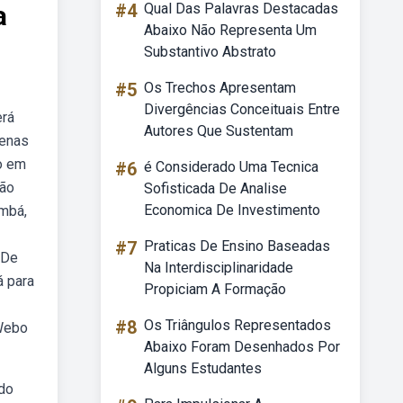
a
#4
Qual Das Palavras Destacadas
Abaixo Não Representa Um
Substantivo Abstrato
#5
Os Trechos Apresentam
Divergências Conceituais Entre
erá
Autores Que Sustentam
penas
o em
#6
é Considerado Uma Tecnica
ção
Sofisticada De Analise
Economica De Investimento
ambá,
#7
Praticas De Ensino Baseadas
 De
Na Interdisciplinaridade
á para
Propiciam A Formação
#8
Os Triângulos Representados
 Webo
Abaixo Foram Desenhados Por
Alguns Estudantes
 do