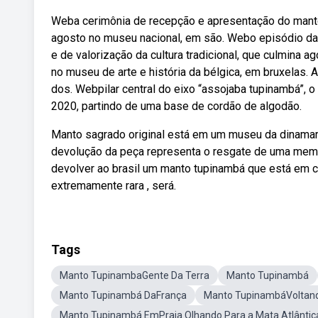
Weba cerimônia de recepção e apresentação do manto 
agosto no museu nacional, em são. Webo episódio da vi
e de valorização da cultura tradicional, que culmina
no museu de arte e história da bélgica, em bruxelas. 
dos. Webpilar central do eixo “assojaba tupinambá”,
2020, partindo de uma base de cordão de algodão.
Manto sagrado original está em um museu da dinamarca 
devolução da peça representa o resgate de uma memó
devolver ao brasil um manto tupinambá que está em
extremamente rara , será.
Tags
Manto TupinambaGente Da Terra
Manto Tupinambá
Manto Tupinambá DaFrança
Manto TupinambáVoltan
Manto Tupinambá EmPraia Olhando Para a Mata Atlântic