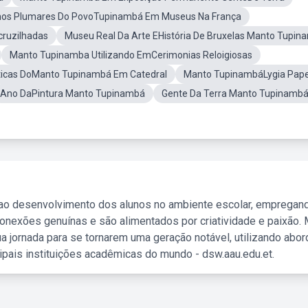
os Plumares Do PovoTupinambá Em Museus Na França
ruzilhadas
Museu Real Da Arte EHistória De Bruxelas Manto Tupin
Manto Tupinamba Utilizando EmCerimonias Reloigiosas
ticas DoManto Tupinambá Em Catedral
Manto TupinambáLygia Pap
Ano DaPintura Manto Tupinambá
Gente Da Terra Manto Tupinamb
 ao desenvolvimento dos alunos no ambiente escolar, empregan
nexões genuínas e são alimentados por criatividade e paixão. 
a jornada para se tornarem uma geração notável, utilizando abo
ipais instituições acadêmicas do mundo - dsw.aau.edu.et.