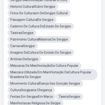
Sergipe Manifestação CulturalFlo Core
Historici CulturalSobre Sergipe
Fotos De Culturasm DeSergipe Cultural
Paisagem CulturalDe Sergipe
Caderno De Cultura DoEstado De Sergipe
TaieirasSergipe
Patrimônio CulturalMaterial De Sergipe
CarnavalSergipe
Imagens DaCultura Do Estado Do Sergipe
Artistas DeSergipe
Máscaras De ManifestaçãoDa Cultura Popular
Mascara Utilizada Em Manifestação DaCultura Popular
Brasileira De Sergipe
Movimento CulturalDança Sao Gonçalo Sergipe
CulturaSergipana Chegança
Festas Em SergipeEm Marco
TaieiraSergipe
Manifestacao Religiosa De Serjipe