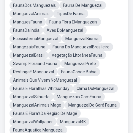
FaunaDos Manguezais
Fauna De Manguezal
ManguezalAnimais
TiposDe Fauna
ManguesFauna
Fauna Flora EManguezais
FaunaDa Índia
Aves DoManguezal
EcossistemaManguezal
ManguezalBioma
MangezaisFauna
Fauna Do ManguezalBrasileiro
ManguezalBrasil
Vegetação LitorâneaFauna
Swamp Floraand Fauna
ManguezalPreto
RestingaE Manguezal
FaunaConde Bahia
Animais Que Vivem NoManguezal
Fauna E FloraIlhas Whitsunday
Clima DoManguezal
ManguezalSilhueta
Manguezais ComFauna
ManguezalAnimais Mage
ManguezalDo Goré Fauna
Fauna E Flora'sDa Região De Magé
ManguezalWallpaper
Manguezal4K
FaunaAquatica Manguezal