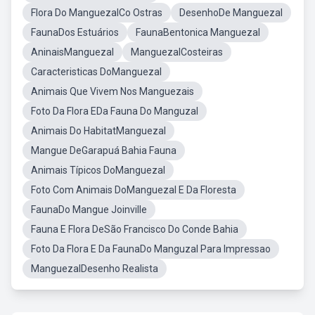
Flora Do ManguezalCo Ostras
DesenhoDe Manguezal
FaunaDos Estuários
FaunaBentonica Manguezal
AninaisManguezal
ManguezalCosteiras
Caracteristicas DoManguezal
Animais Que Vivem Nos Manguezais
Foto Da Flora EDa Fauna Do Manguzal
Animais Do HabitatManguezal
Mangue DeGarapuá Bahia Fauna
Animais Típicos DoManguezal
Foto Com Animais DoManguezal E Da Floresta
FaunaDo Mangue Joinville
Fauna E Flora DeSão Francisco Do Conde Bahia
Foto Da Flora E Da FaunaDo Manguzal Para Impressao
ManguezalDesenho Realista