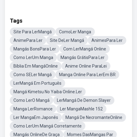
Tags
Site Para LerMangá
ComoLer Manga
AnimePara Ler
Site DeLer Mangá
AnimesPara Ler
Mangás BonsPara Ler
Com LerMangá Online
Como LerUm Manga
Mangás GrátisPara Ler
Bíblia Em MangáOnline
Anime Online ParaLei
Como SELer Mangá
Manga Online Para LerEm BR
LerMangá Em Português
Mangá Kimetsu No Yaiba Online.Ler
Como LerO Mangá
LerMangá De Demon Slayer
Manga LerRomance
Ler MangaMashle 152
Ler MangaEm Japonês
Mangá De NecromanteOnline
Como LerUm Mangá Corretamente
Mangás OnlineDe Graça
Momes DasMangas Par