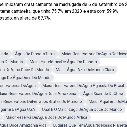
é mudaram drasticamente na madrugada de 6 de setembro de 
tema cantareira, que tinha 75,7% em 2023 e está com 59,9%.
ssado, nível era de 87,7%.
ulndo
Água Do PlanetaTerra
Maior Reservatorio DeAgua Do Univ
gua Do Mundo
Maior HidrelétricaDe Água Do Planeta
orio DeAgua Doce Do Mundo
Maior Água Azul DoMundo Claro
Lago De ÁguaDoce Do Mundo
servatorios DeAgua
Maior Reservatorio DeAgua Agricola Do Brasil
aior Reservatorio DeAgua Doce Amazonia
Água Xsaindo DoChão
s Reservatório DeFerrados Brutas Do Mundito
Maior Aquifero DoM
Gigante DeAgua USA
Qual É O Maior Lago DeAgua Doce Do Mundo
Maior Reserva DeAgua Doce Do Mundo Artica
eAgua Doce Amazonia Rios
Lugares Que TemÁgua No Nosso Planeta