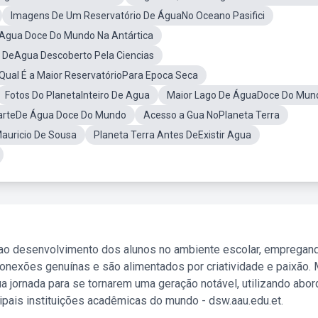
Imagens De Um Reservatório De ÁguaNo Oceano Pasifici
Agua Doce Do Mundo Na Antártica
 DeAgua Descoberto Pela Ciencias
Qual É a Maior ReservatórioPara Epoca Seca
Fotos Do PlanetaInteiro De Agua
Maior Lago De ÁguaDoce Do Mun
ParteDe Água Doce Do Mundo
Acesso a Gua NoPlaneta Terra
auricio De Sousa
Planeta Terra Antes DeExistir Agua
 ao desenvolvimento dos alunos no ambiente escolar, empregan
nexões genuínas e são alimentados por criatividade e paixão. 
a jornada para se tornarem uma geração notável, utilizando abo
ipais instituições acadêmicas do mundo - dsw.aau.edu.et.