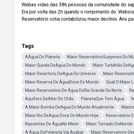
Webas vidas das 386 pessoas da comunidade do sap
Era por volta das 2h quando o rompimento do. Websis
Reservatório cotia contabilizou maior declínio. Ano pa
Tags
AÁgua Do Planeta
Maior ReservatórioSuspenso Do M
Maior Queda DeAgua Do Mundo
Maior Turbilhão DeA
Maior Resertorio DeAgua Do Universo
Maior Reservat
Maior Reserva De ÁguaDoce Do Mundo
Qual O Maior 
Maior Reservatório De Água DoRio Grande Do Norte
Re
Aquífero DeAlter Do Chão
PlanetaQue Tem Água
M
A Maior Bomba DeAgua Do Mundo Atualmente
Maiore
Maior Rio DeAgua Doce Do Mundo Hoje
Reservatório 
Nascentes De ÁguaNo Meier
Maior Tornado DoMundo
A Água DoPolaneta Vai Acabar
Maior Reservatorio D