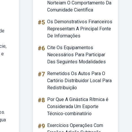
Norteiam O Comportamento Da
Comunidade Científica
#5
Os Demonstrativos Financeiros
Representam A Principal Fonte
 de
De Informações
cie,
#6
Cite Os Equipamentos
 e
Necessários Para Participar
Das Seguintes Modalidades
#7
Remetidos Os Autos Para O
Cartório Distribuidor Local Para
Redistribuição
#8
Por Que A Ginástica Rítmica é
Considerada Um Esporte
os.
Técnico-combinatório
gua
#9
Exercícios Operações Com