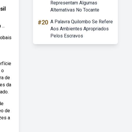
Representam Algumas
sil
Alternativas No Tocante
#20
A Palavra Quilombo Se Refere
...
Aos Ambientes Apropriados
Pelos Escravos
lobais
rfície
 o
ra de
des da
tado.
de
eo de
zes a