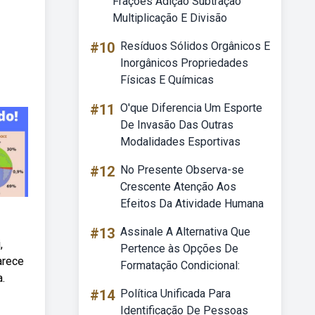
Frações Adição Subtração
Multiplicação E Divisão
#10
Resíduos Sólidos Orgânicos E
Inorgânicos Propriedades
Físicas E Químicas
#11
O'que Diferencia Um Esporte
De Invasão Das Outras
Modalidades Esportivas
#12
No Presente Observa-se
Crescente Atenção Aos
Efeitos Da Atividade Humana
#13
Assinale A Alternativa Que
,
Pertence às Opções De
arece
Formatação Condicional:
a.
#14
Política Unificada Para
Identificação De Pessoas