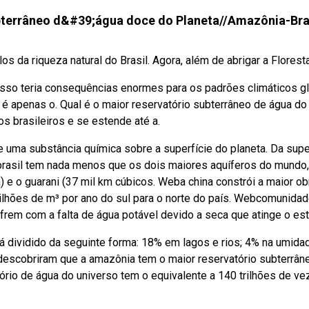
bterrâneo d&#39;água doce do Planeta//Amazônia-Bra
da riqueza natural do Brasil. Agora, além de abrigar a Floresta 
isso teria consequências enormes para os padrões climáticos g
o é apenas o. Qual é o maior reservatório subterrâneo de água do
s brasileiros e se estende até a.
uma substância química sobre a superfície do planeta. Da supe
brasil tem nada menos que os dois maiores aquíferos do mundo,
e o guarani (37 mil km cúbicos. Weba china constrói a maior ob
ilhões de m³ por ano do sul para o norte do país. Webcomunida
sofrem com a falta de água potável devido a seca que atinge o es
 dividido da seguinte forma: 18% em lagos e rios; 4% na umida
 descobriram que a amazônia tem o maior reservatório subterrân
ório de água do universo tem o equivalente a 140 trilhões de ve