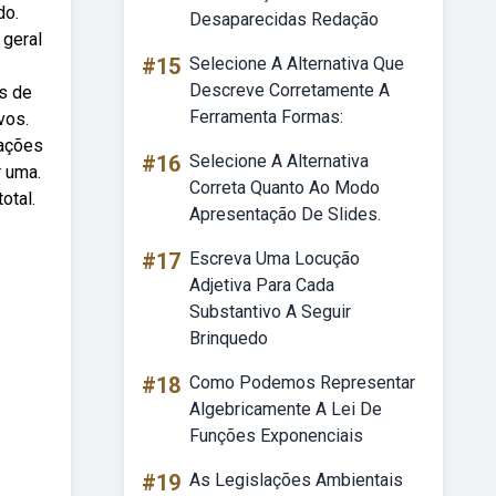
do.
Desaparecidas Redação
 geral
#15
Selecione A Alternativa Que
Descreve Corretamente A
s de
Ferramenta Formas:
vos.
pações
#16
Selecione A Alternativa
r uma.
Correta Quanto Ao Modo
otal.
Apresentação De Slides.
#17
Escreva Uma Locução
Adjetiva Para Cada
Substantivo A Seguir
Brinquedo
#18
Como Podemos Representar
Algebricamente A Lei De
Funções Exponenciais
#19
As Legislações Ambientais