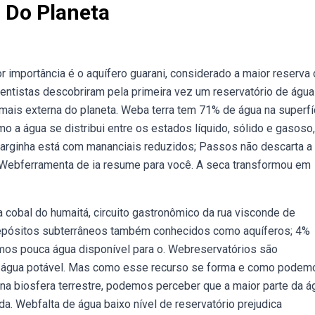
 Do Planeta
 importância é o aquífero guarani, considerado a maior reserva
ntistas descobriram pela primeira vez um reservatório de água
mais externa do planeta. Weba terra tem 71% de água na superfí
 a água se distribui entre os estados líquido, sólido e gasoso,
 Varginha está com mananciais reduzidos; Passos não descarta a
. Webferramenta de ia resume para você. A seca transformou em
a cobal do humaitá, circuito gastronômico da rua visconde de
 depósitos subterrâneos também conhecidos como aquíferos; 4%
emos pouca água disponível para o. Webreservatórios são
de água potável. Mas como esse recurso se forma e como podem
 na biosfera terrestre, podemos perceber que a maior parte da á
a. Webfalta de água baixo nível de reservatório prejudica