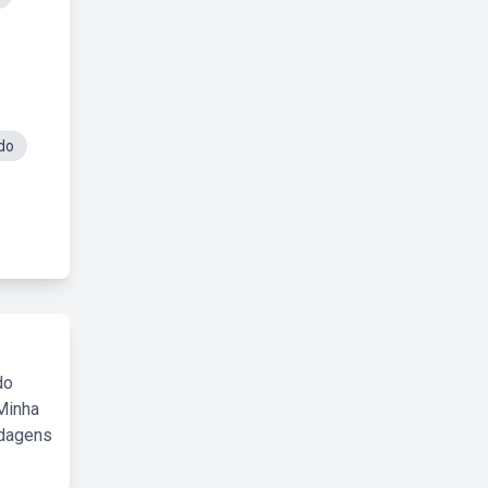
do
do
Minha
rdagens