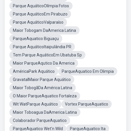
Parque AquáticoOlímpia Fotos
Parque AquáticoEm Pirabuzo
Parque AquáticoValparaíso
Maior Tobogam DaAmerica Latina
ParqueAquatico Biguaçu
Parque AquáticoItaipulândia PR
Tem Parque AquáticoEm Ubatuba Sp
Maior ParqueAqutico Da America
AméricaPark Aquático
ParqueAquatico Em Olimpia
GravatalMaior Parque Aquático
Maior TobogãDa América Latina
O Maior ParqueAquatico Fortaleza
Wit WatParque Aquático
Vortex ParqueAquatico
Maior Toboagua DaAmerica Latina
Colaborador ParqueAquatico
ParqueAquatico Wet'n Wild
ParqueAquatico Ita