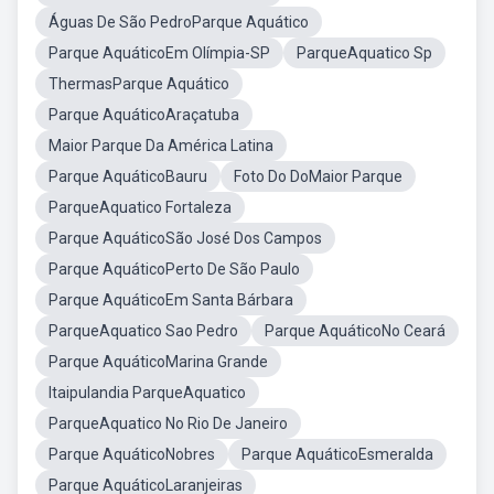
Águas De São PedroParque Aquático
Parque AquáticoEm Olímpia-SP
ParqueAquatico Sp
ThermasParque Aquático
Parque AquáticoAraçatuba
Maior Parque Da América Latina
Parque AquáticoBauru
Foto Do DoMaior Parque
ParqueAquatico Fortaleza
Parque AquáticoSão José Dos Campos
Parque AquáticoPerto De São Paulo
Parque AquáticoEm Santa Bárbara
ParqueAquatico Sao Pedro
Parque AquáticoNo Ceará
Parque AquáticoMarina Grande
Itaipulandia ParqueAquatico
ParqueAquatico No Rio De Janeiro
Parque AquáticoNobres
Parque AquáticoEsmeralda
Parque AquáticoLaranjeiras